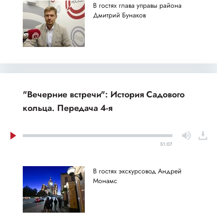
В гостях глава управы района
Дмитрий Бунаков
"Вечерние встречи": История Садового
кольца. Передача 4-я
51:07
В гостях экскурсовод Андрей
Монамс