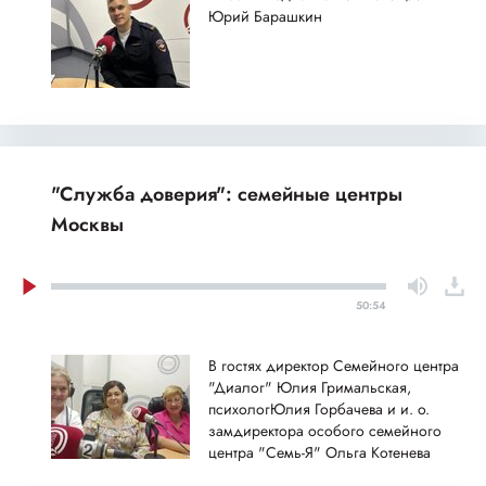
Юрий Барашкин
"Служба доверия": семейные центры
Москвы
50:54
В гостях директор Семейного центра
"Диалог" Юлия Гримальская,
психологЮлия Горбачева и и. о.
замдиректора особого семейного
центра "Семь-Я" Ольга Котенева