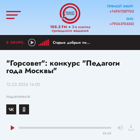
ПРЯМОЙ ЭФИР:
+74957287703
SMS:
+79263703333
105.3 FM
● 3-я кнопка
проводного вещания
Старые добрые песни
"Горсовет": конкурс "Педагоги
года Москвы"
12.03.2024 14:00
поделиться:
52:48