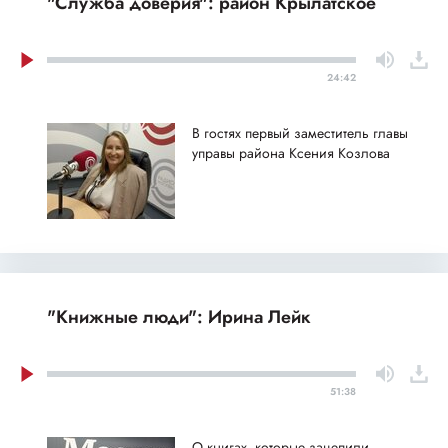
"Служба доверия": район Крылатское
24:42
В гостях первый заместитель главы
управы района Ксения Козлова
"Книжные люди": Ирина Лейк
51:38
О книгах, которые зацепили