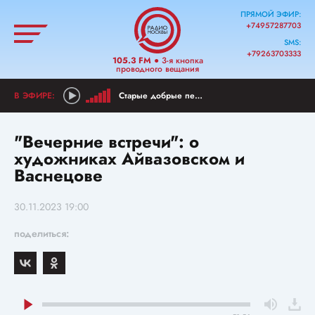
ПРЯМОЙ ЭФИР:
+74957287703
SMS:
+79263703333
105.3 FM
● 3-я кнопка
проводного вещания
Старые добрые песни
"Вечерние встречи": о
художниках Айвазовском и
Васнецове
30.11.2023 19:00
поделиться: