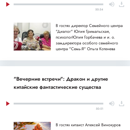
50:54
В гостях директор Семейного центра
"Диалог" Юлия Гримальская,
психологЮлия Горбачева и и. о.
замдиректора особого семейного
центра "Семь-Я" Ольга Котенева
"Вечерние встречи": Дракон и другие
китайские фантастические существа
50:51
В гостях китаист Алексей Винокуров