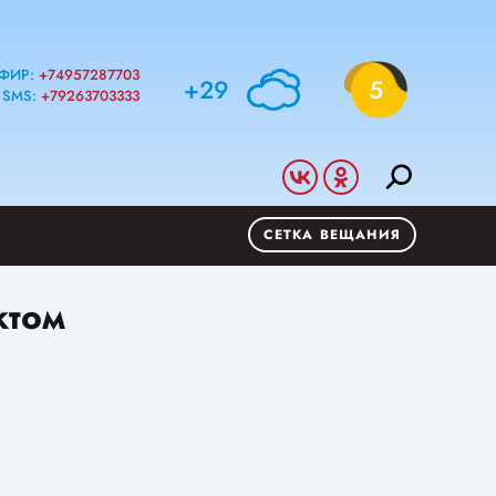
ФИР:
+74957287703
+29
5
SMS:
+79263703333
СЕТКА ВЕЩАНИЯ
ктом