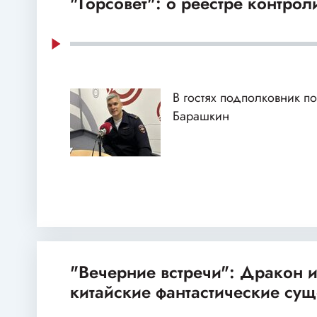
"Горсовет": о реестре контро
В гостях подполковник 
Барашкин
"Вечерние встречи": Дракон и
китайские фантастические сущ