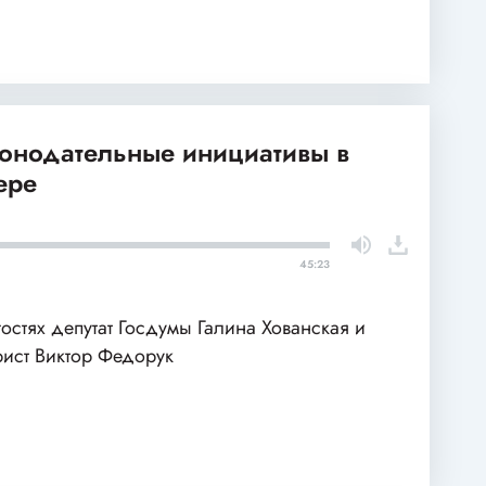
конодательные инициативы в
ере
45:23
гостях депутат Госдумы Галина Хованская и
ист Виктор Федорук