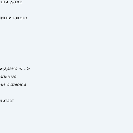
мали даже
игли такого
-давно <...>
уальные
ни остаются
читает