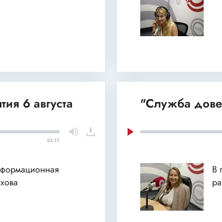
тия 6 августа
"Служба дове
53:17
нформационная
В 
хова
ра