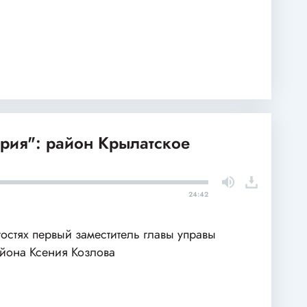
рия": район Крылатское
24:42
гостях первый заместитель главы управы
йона Ксения Козлова