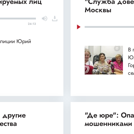
лируемых лиц
"Служба дове
Москвы
24:13
полиции Юрий
В 
Юл
Го
се
 другие
"Де юре": Оп
ества
мошенниками