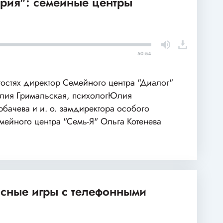
рия": семейные центры
50:54
гостях директор Семейного центра "Диалог"
ия Гримальская, психологЮлия
рбачева и и. о. замдиректора особого
мейного центра "Семь-Я" Ольга Котенева
асные игры с телефонными