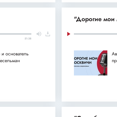
"Дорогие мои 
51:38
 и основатель
Ав
Кесельман
пр