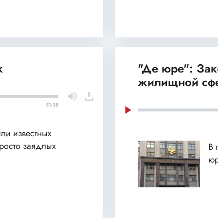
к
"Де юре": За
жилищной сф
51:38
или известных
просто заядлых
В 
юр