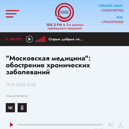
ПРЯМОЙ ЭФИР:
+74957287703
SMS:
+79263703333
105.3 FM
● 3-я кнопка
проводного вещания
Старые добрые песни
"Московская медицина":
обострение хронических
заболеваний
19.01.2023 16:00
поделиться: