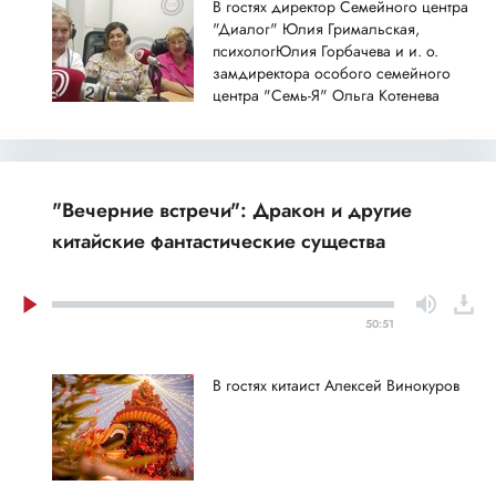
В гостях директор Семейного центра
"Диалог" Юлия Гримальская,
психологЮлия Горбачева и и. о.
замдиректора особого семейного
центра "Семь-Я" Ольга Котенева
"Вечерние встречи": Дракон и другие
китайские фантастические существа
50:51
В гостях китаист Алексей Винокуров