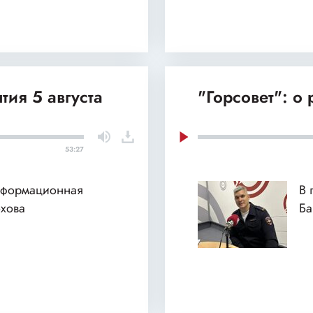
тия 5 августа
"Горсовет": о
53:27
нформационная
В 
хова
Б