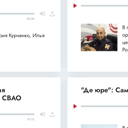
28:28
В 
ор
ария Курченко, Илья
це
Ро
ая
"Де юре": Сам
и СВАО
51:13
В 