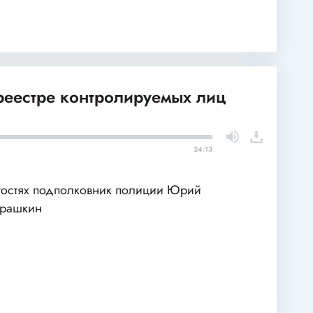
 реестре контролируемых лиц
24:13
гостях подполковник полиции Юрий
арашкин