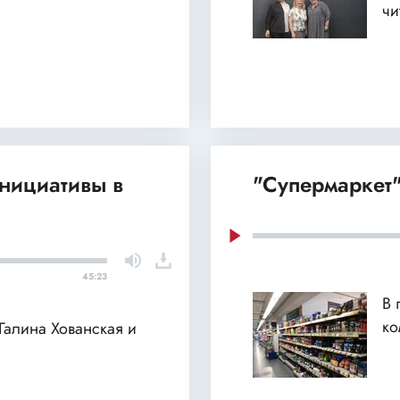
чи
нициативы в
"Супермаркет"
45:23
В 
ко
 Галина Хованская и