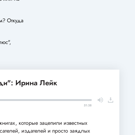
ам? Откуда
люс",
и": Ирина Лейк
51:38
книгах, которые зацепили известных
сателей, издателей и просто заядлых