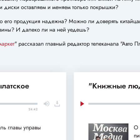
и диски оставляем и меняем только покрышки?
 что его продукция надежна? Можно ли доверять китайц
езины? И далеко ли на ней уедешь?
маркет
" рассказал главный редактор телеканала "Авто П
ылатское
"Книжные люд
24:42
ель главы управы
О 
пи