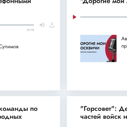
лефонными
"Дорогие мои 
51:10
Ав
пр
 Сулимов
 команды по
"Горсовет": 
родных
частей войск 