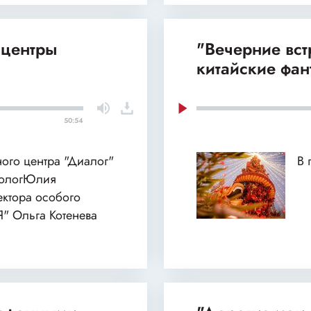
 центры
"Вечерние вст
китайские фан
50:54
ного центра "Диалог"
В 
хологЮлия
ектора особого
Я" Ольга Котенева