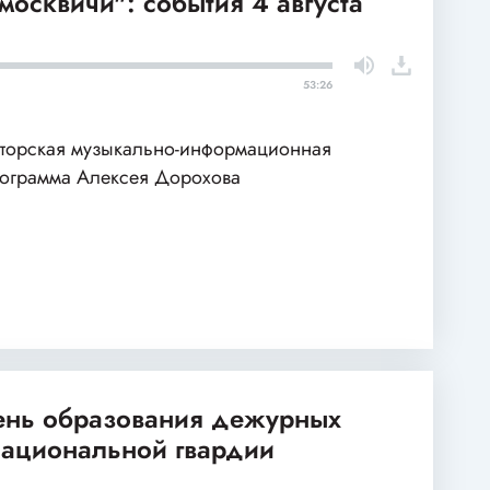
москвичи": события 4 августа
53:26
торская музыкально-информационная
ограмма Алексея Дорохова
День образования дежурных
национальной гвардии