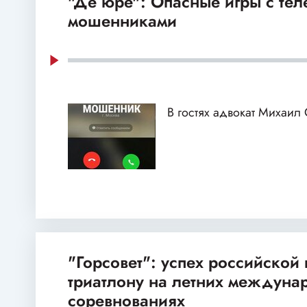
"Де юре": Опасные игры с те
мошенниками
В гостях адвокат Михаил
"Горсовет": успех российской
триатлону на летних междуна
соревнованиях