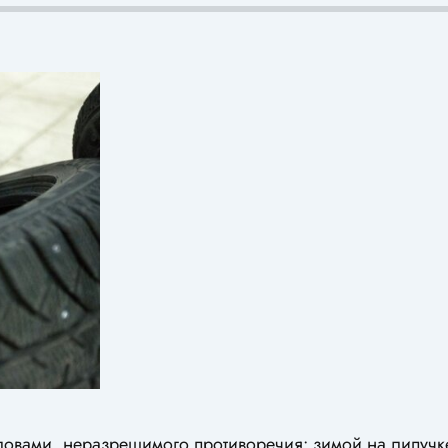
ловами, неразрешимого противоречия: зимой на липучк