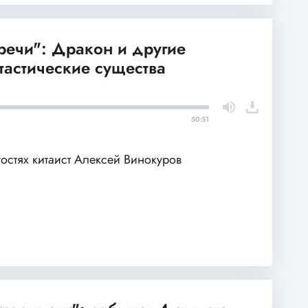
речи": Дракон и другие
тастические существа
50:51
гостях китаист Алексей Винокуров