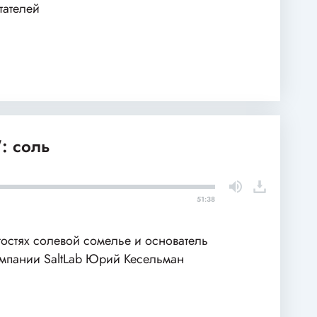
тателей
: соль
51:38
гостях солевой сомелье и основатель
мпании SaltLab Юрий Кесельман