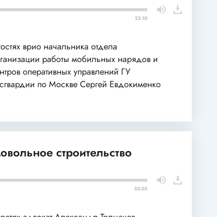
23:10
гостях врио начальника отдела
ганизации работы мобильных нарядов и
нтров оперативных управлений ГУ
сгвардии по Москве Сергей Евдокименко
овольное строительство
52:03
гостях адвокат Александр Толмачев