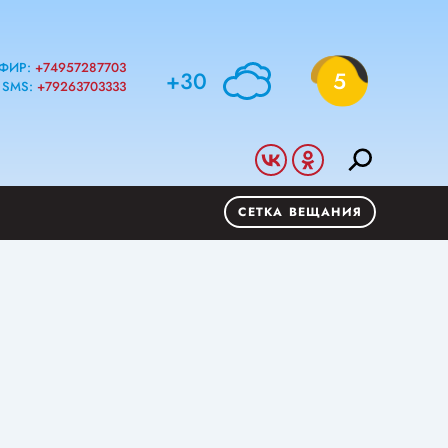
ФИР:
+74957287703
+30
5
SMS:
+79263703333
СЕТКА ВЕЩАНИЯ