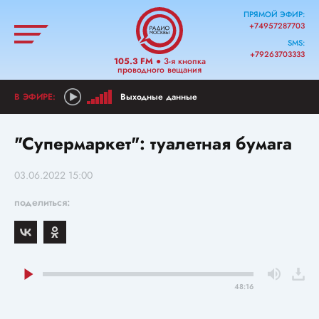
ПРЯМОЙ ЭФИР:
+74957287703
SMS:
+79263703333
105.3 FM
● 3-я кнопка
проводного вещания
Выходные данные
"Супермаркет": туалетная бумага
03.06.2022 15:00
поделиться:
48:16