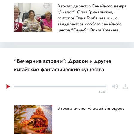
В гостях директор Семейного центра
"Диалог" Юлия Гримальская,
психологЮлия Горбачева и и. о.
замдиректора особого семейного
центра "Семь-Я" Ольга Котенева
"Вечерние встречи": Дракон и другие
китайские фантастические существа
50:51
В гостях китаист Алексей Винокуров