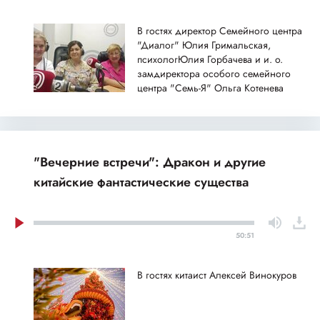
В гостях директор Семейного центра
"Диалог" Юлия Гримальская,
психологЮлия Горбачева и и. о.
замдиректора особого семейного
центра "Семь-Я" Ольга Котенева
"Вечерние встречи": Дракон и другие
китайские фантастические существа
50:51
В гостях китаист Алексей Винокуров