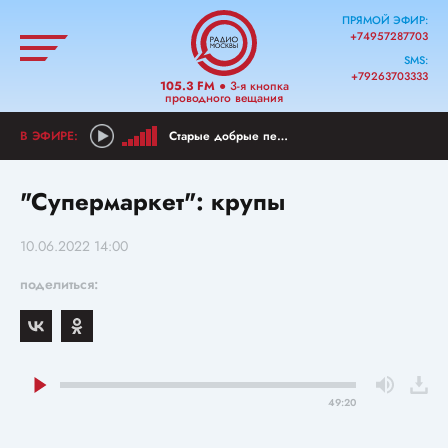
ПРЯМОЙ ЭФИР:
+74957287703
SMS:
+79263703333
105.3 FM
● 3-я кнопка
проводного вещания
Старые добрые песни из детства
"Супермаркет": крупы
10.06.2022 14:00
поделиться:
49:20