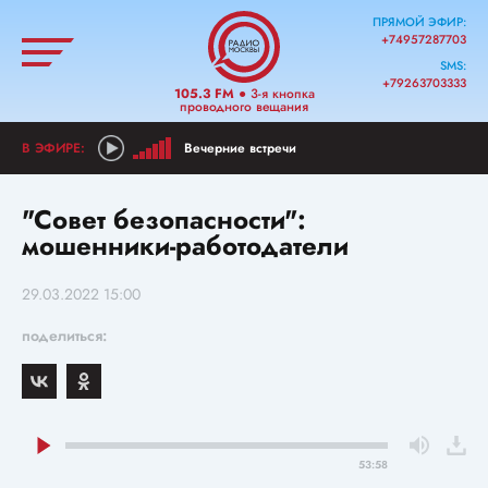
ПРЯМОЙ ЭФИР:
+74957287703
SMS:
+79263703333
105.3 FM
● 3-я кнопка
проводного вещания
Вечерние встречи
"Совет безопасности":
мошенники-работодатели
29.03.2022 15:00
поделиться:
53:58