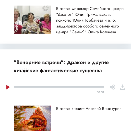
В гостях директор Семейного центра
"Диалог" Юлия Гримальская,
психологЮлия Горбачева и и. о.
замдиректора особого семейного
центра "Семь-Я" Ольга Котенева
"Вечерние встречи": Дракон и другие
китайские фантастические существа
50:51
В гостях китаист Алексей Винокуров