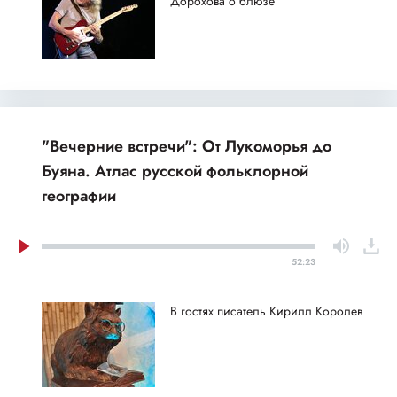
Дорохова о блюзе
"Вечерние встречи": От Лукоморья до
Буяна. Атлас русской фольклорной
географии
52:23
В гостях писатель Кирилл Королев