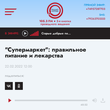
ПРЯМОЙ ЭФИР:
+74957287703
SMS:
+79263703333
105.3 FM
● 3-я кнопка
проводного вещания
Старые добрые песни
"Супермаркет": правильное
питание и лекарства
22.02.2022 12:00
поделиться:
48:52