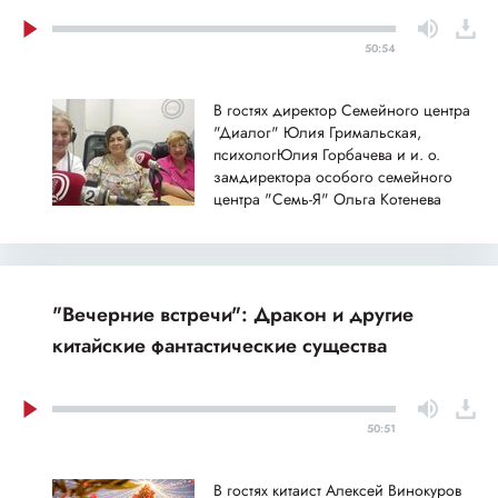
50:54
В гостях директор Семейного центра
"Диалог" Юлия Гримальская,
психологЮлия Горбачева и и. о.
замдиректора особого семейного
центра "Семь-Я" Ольга Котенева
"Вечерние встречи": Дракон и другие
китайские фантастические существа
50:51
В гостях китаист Алексей Винокуров