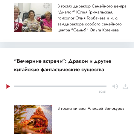
В гостях директор Семейного центра
"Диалог" Юлия Гримальская,
психологЮлия Горбачева и и. о.
замдиректора особого семейного
центра "Семь-Я" Ольга Котенева
"Вечерние встречи": Дракон и другие
китайские фантастические существа
50:51
В гостях китаист Алексей Винокуров