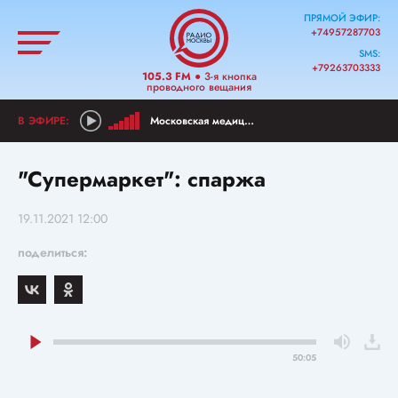
ПРЯМОЙ ЭФИР:
+74957287703
SMS:
+79263703333
105.3 FM
● 3-я кнопка
проводного вещания
Московская медицина
"Супермаркет": спаржа
19.11.2021 12:00
поделиться:
50:05