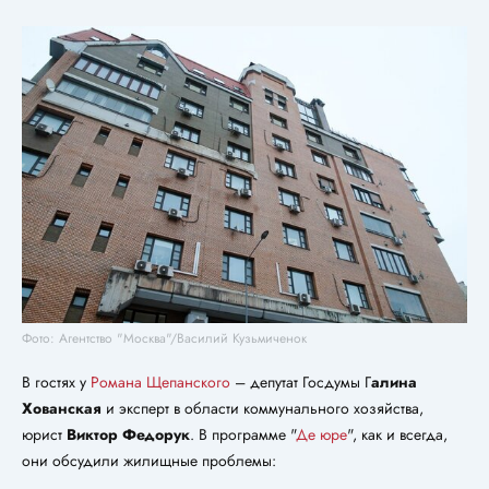
Фото: Агентство "Москва"/Василий Кузьмиченок
В гостях у
Романа Щепанского
– депутат Госдумы Г
алина
Хованская
и эксперт в области коммунального хозяйства,
юрист
Виктор Федорук
. В программе "
Де юре
", как и всегда,
они обсудили жилищные проблемы: