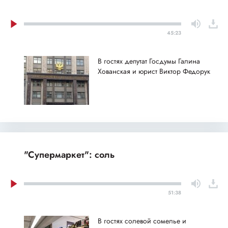
45:23
В гостях депутат Госдумы Галина
Хованская и юрист Виктор Федорук
"Супермаркет": соль
51:38
В гостях солевой сомелье и