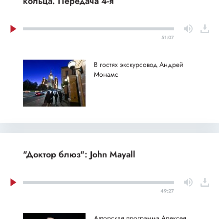
кольца. Передача 4-я
51:07
В гостях экскурсовод Андрей
Монамс
"Доктор блюз": John Mayall
49:27
Авторская программа Алексея