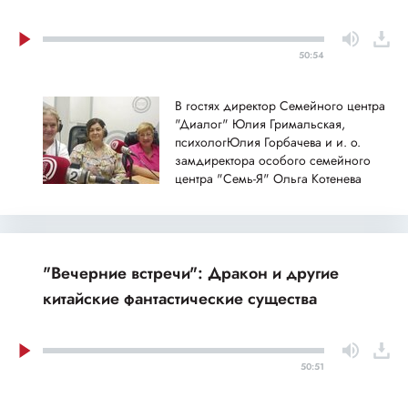
50:54
В гостях директор Семейного центра
"Диалог" Юлия Гримальская,
психологЮлия Горбачева и и. о.
замдиректора особого семейного
центра "Семь-Я" Ольга Котенева
"Вечерние встречи": Дракон и другие
китайские фантастические существа
50:51