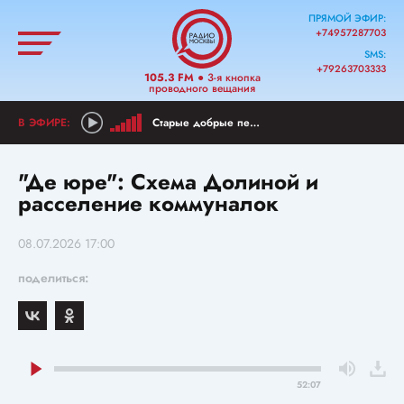
ПРЯМОЙ ЭФИР:
+74957287703
SMS:
+79263703333
105.3 FM
● 3-я кнопка
проводного вещания
Старые добрые песни
"Де юре": Схема Долиной и
расселение коммуналок
08.07.2026 17:00
поделиться:
52:07