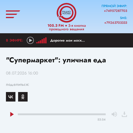
ПРЯМОЙ ЭФИР:
+74957287703
SMS:
+79263703333
105.3 FM
● 3-я кнопка
проводного вещания
Дорогие мои москвичи!
"Супермаркет": уличная еда
08.07.2026 16:00
поделиться:
53:54