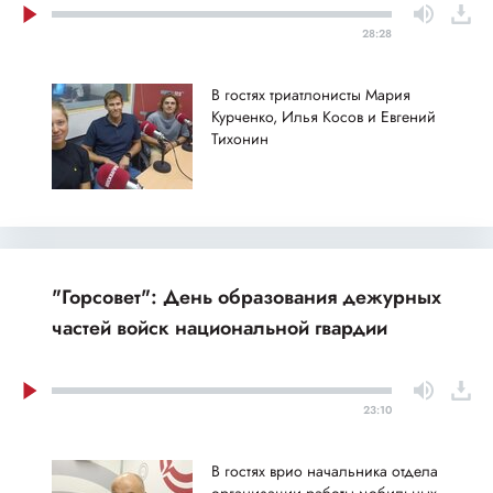
28:28
В гостях триатлонисты Мария
Курченко, Илья Косов и Евгений
Тихонин
"Горсовет": День образования дежурных
частей войск национальной гвардии
23:10
В гостях врио начальника отдела