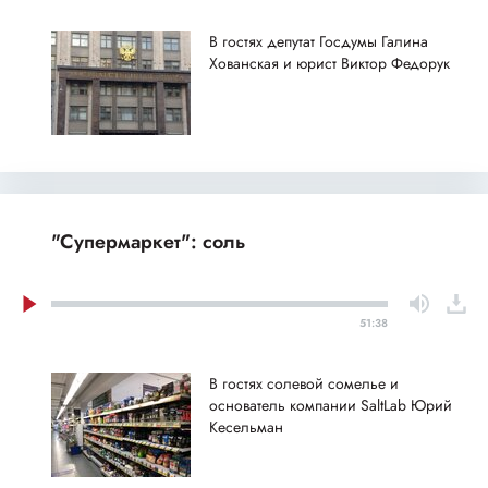
В гостях депутат Госдумы Галина
Хованская и юрист Виктор Федорук
"Супермаркет": соль
51:38
В гостях солевой сомелье и
основатель компании SaltLab Юрий
Кесельман