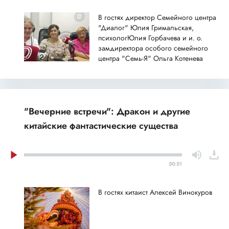
В гостях директор Семейного центра
"Диалог" Юлия Гримальская,
психологЮлия Горбачева и и. о.
замдиректора особого семейного
центра "Семь-Я" Ольга Котенева
"Вечерние встречи": Дракон и другие
китайские фантастические существа
50:51
В гостях китаист Алексей Винокуров