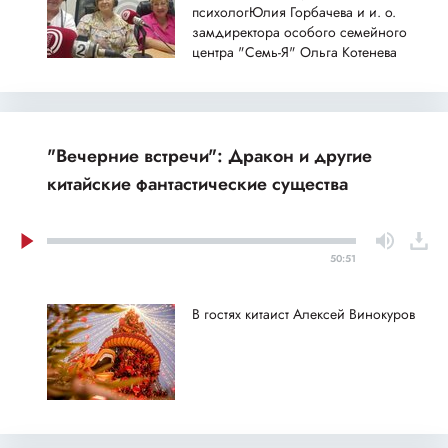
психологЮлия Горбачева и и. о.
замдиректора особого семейного
центра "Семь-Я" Ольга Котенева
"Вечерние встречи": Дракон и другие
китайские фантастические существа
50:51
В гостях китаист Алексей Винокуров