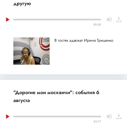
другую
50:20
В гостях адвокат Ирина Гриценко
"Дорогие мои москвичи": события 6
августа
53:17