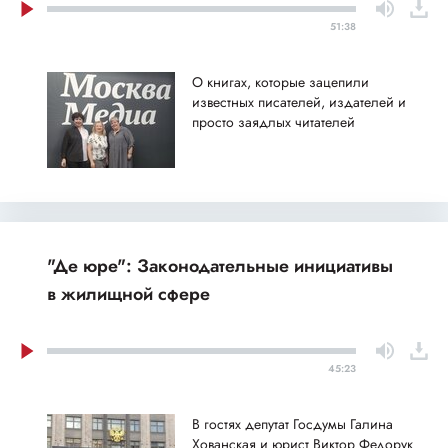
51:38
О книгах, которые зацепили
известных писателей, издателей и
просто заядлых читателей
"Де юре": Законодательные инициативы
в жилищной сфере
45:23
В гостях депутат Госдумы Галина
Хованская и юрист Виктор Федорук