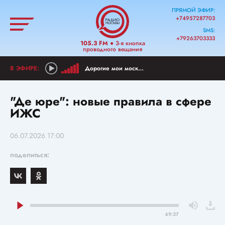
ПРЯМОЙ ЭФИР:
+74957287703
SMS:
+79263703333
105.3 FM
● 3-я кнопка
проводного вещания
Дорогие мои москвичи!
"Де юре": новые правила в сфере
ИЖС
06.07.2026 17:00
поделиться:
49:37