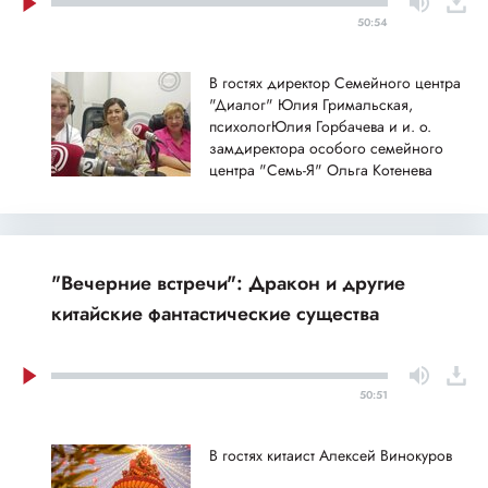
50:54
В гостях директор Семейного центра
"Диалог" Юлия Гримальская,
психологЮлия Горбачева и и. о.
замдиректора особого семейного
центра "Семь-Я" Ольга Котенева
"Вечерние встречи": Дракон и другие
китайские фантастические существа
50:51
В гостях китаист Алексей Винокуров