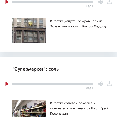
45:23
В гостях депутат Госдумы Галина
Хованская и юрист Виктор Федорук
"Супермаркет": соль
51:38
В гостях солевой сомелье и
основатель компании SaltLab Юрий
Кесельман