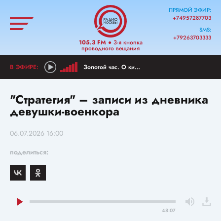
ПРЯМОЙ ЭФИР:
+74957287703
SMS:
+79263703333
105.3 FM
● 3-я кнопка
проводного вещания
Золотой час. О киноклассике
"Стратегия" – записи из дневника
девушки-военкора
06.07.2026 16:00
поделиться:
48:07