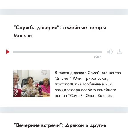
"Служба доверия": семейные центры
Москвы
50:54
В гостях директор Семейного центра
"Диалог" Юлия Гримальская,
психологЮлия Горбачева и и. о.
замдиректора особого семейного
центра "Семь-Я" Ольга Котенева
"Вечерние встречи": Дракон и другие