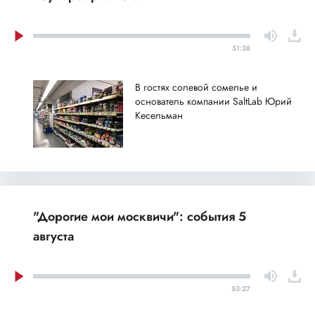
51:38
В гостях солевой сомелье и
основатель компании SaltLab Юрий
Кесельман
"Дорогие мои москвичи": события 5
августа
53:27