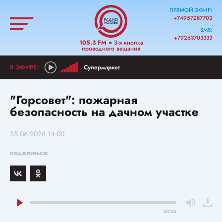
ПРЯМОЙ ЭФИР:
+74957287703
SMS:
+79263703333
105.3 FM
● 3-я кнопка
проводного вещания
Супермаркет
"Горсовет": пожарная
безопасность на дачном участке
25.06.2026 14:00
поделиться:
23:06