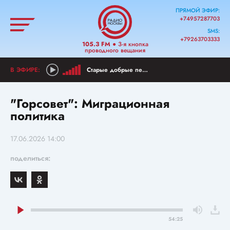
ПРЯМОЙ ЭФИР:
+74957287703
SMS:
+79263703333
105.3 FM
● 3-я кнопка
проводного вещания
Старые добрые песни
"Горсовет": Миграционная
политика
17.06.2026 14:00
поделиться:
54:25