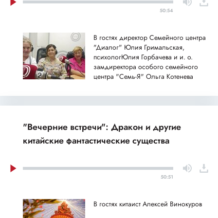
50:54
В гостях директор Семейного центра
"Диалог" Юлия Гримальская,
психологЮлия Горбачева и и. о.
замдиректора особого семейного
центра "Семь-Я" Ольга Котенева
"Вечерние встречи": Дракон и другие
китайские фантастические существа
50:51
В гостях китаист Алексей Винокуров