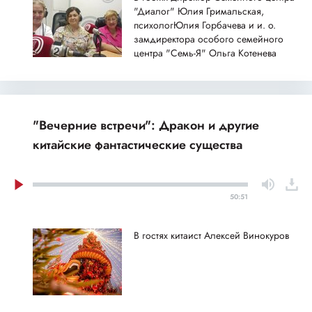
"Диалог" Юлия Гримальская,
психологЮлия Горбачева и и. о.
замдиректора особого семейного
центра "Семь-Я" Ольга Котенева
"Вечерние встречи": Дракон и другие
китайские фантастические существа
50:51
В гостях китаист Алексей Винокуров