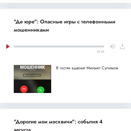
"Де юре": Опасные игры с телефонными
мошенниками
51:10
В гостях адвокат Михаил Сулимов
"Дорогие мои москвичи": события 4
августа