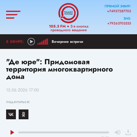
ПРЯМОЙ ЭФИР:
+74957287703
SMS:
+79263703333
105.3 FM
● 3-я кнопка
проводного вещания
Вечерние встречи
"Де юре": Придомовая
территория многоквартирного
дома
15.06.2026 17:00
поделиться: