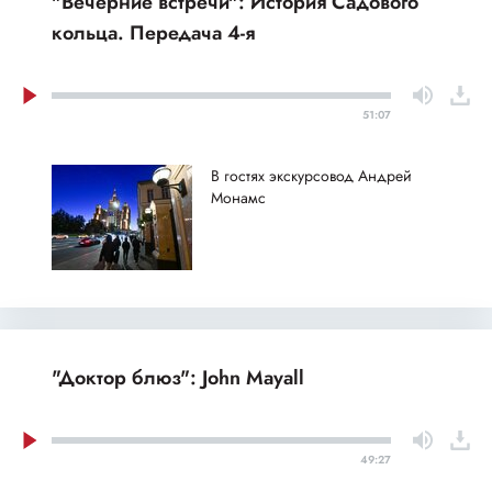
"Вечерние встречи": История Садового
кольца. Передача 4-я
51:07
В гостях экскурсовод Андрей
Монамс
"Доктор блюз": John Mayall
49:27