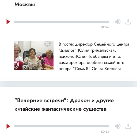
Москвы
50:54
В гостях директор Семейного центра
"Диалог" Юлия Гримальская,
психологЮлия Горбачева и и. о.
замдиректора особого семейного
центра "Семь-Я" Ольга Котенева
"Вечерние встречи": Дракон и другие
китайские фантастические существа
50:51