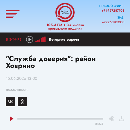
ПРЯМОЙ ЭФИР:
+74957287703
SMS:
+79263703333
105.3 FM
● 3-я кнопка
проводного вещания
Вечерние встречи
"Служба доверия": район
Ховрино
15.06.2026 13:00
поделиться:
24:35