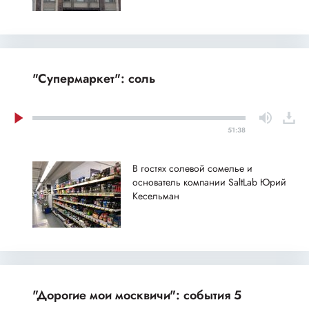
"Супермаркет": соль
51:38
В гостях солевой сомелье и
основатель компании SaltLab Юрий
Кесельман
"Дорогие мои москвичи": события 5