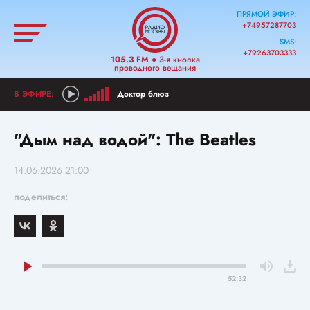
ПРЯМОЙ ЭФИР:
+74957287703
SMS:
+79263703333
105.3 FM
● 3-я кнопка
проводного вещания
Доктор блюз
"Дым над водой": The Beatles
14.06.2026 21:00
поделиться:
52:32