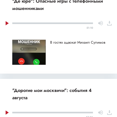
"Де юре": Опасные игры с телефонными
мошенниками
51:10
В гостях адвокат Михаил Сулимов
"Дорогие мои москвичи": события 4
августа