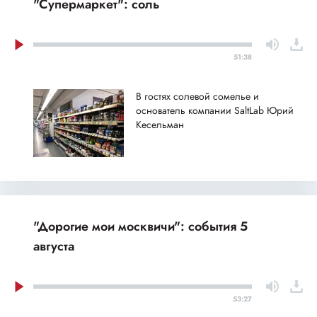
"Супермаркет": соль
51:38
В гостях солевой сомелье и
основатель компании SaltLab Юрий
Кесельман
"Дорогие мои москвичи": события 5
августа
53:27