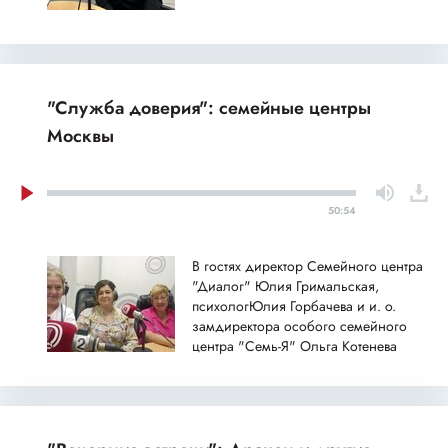
"Служба доверия": семейные центры
Москвы
50:54
В гостях директор Семейного центра
"Диалог" Юлия Гримальская,
психологЮлия Горбачева и и. о.
замдиректора особого семейного
центра "Семь-Я" Ольга Котенева