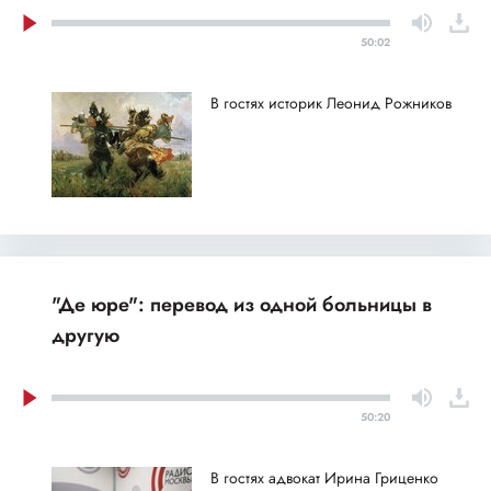
50:02
В гостях историк Леонид Рожников
"Де юре": перевод из одной больницы в
другую
50:20
В гостях адвокат Ирина Гриценко