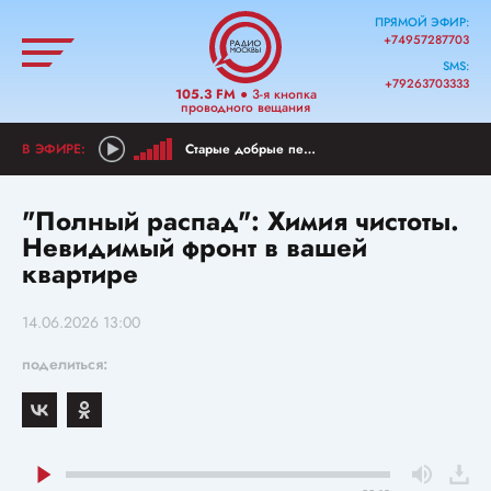
ПРЯМОЙ ЭФИР:
+74957287703
SMS:
+79263703333
105.3 FM
● 3-я кнопка
проводного вещания
Старые добрые песни
"Полный распад": Химия чистоты.
Невидимый фронт в вашей
квартире
14.06.2026 13:00
поделиться: