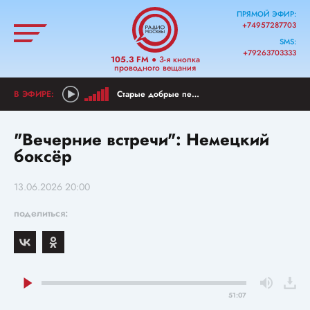
ПРЯМОЙ ЭФИР:
+74957287703
SMS:
+79263703333
105.3 FM
● 3-я кнопка
проводного вещания
Старые добрые песни
"Вечерние встречи": Немецкий
боксёр
13.06.2026 20:00
поделиться:
51:07