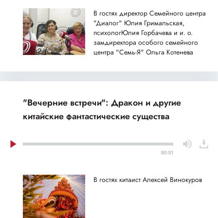
В гостях директор Семейного центра
"Диалог" Юлия Гримальская,
психологЮлия Горбачева и и. о.
замдиректора особого семейного
центра "Семь-Я" Ольга Котенева
"Вечерние встречи": Дракон и другие
китайские фантастические существа
50:51
В гостях китаист Алексей Винокуров