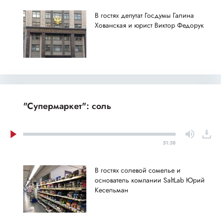
В гостях депутат Госдумы Галина
Хованская и юрист Виктор Федорук
"Супермаркет": соль
51:38
В гостях солевой сомелье и
основатель компании SaltLab Юрий
Кесельман