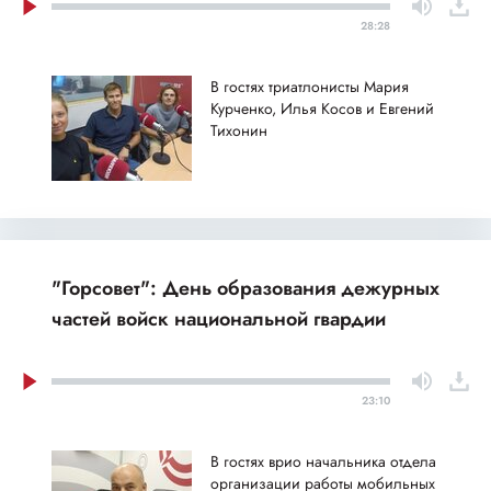
28:28
В гостях триатлонисты Мария
Курченко, Илья Косов и Евгений
Тихонин
"Горсовет": День образования дежурных
частей войск национальной гвардии
23:10
В гостях врио начальника отдела
организации работы мобильных