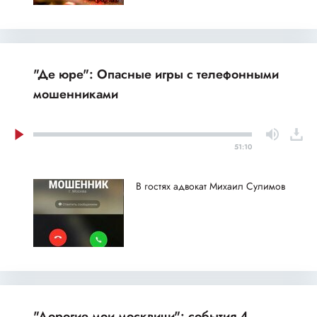
"Де юре": Опасные игры с телефонными
мошенниками
51:10
В гостях адвокат Михаил Сулимов
"Дорогие мои москвичи": события 4