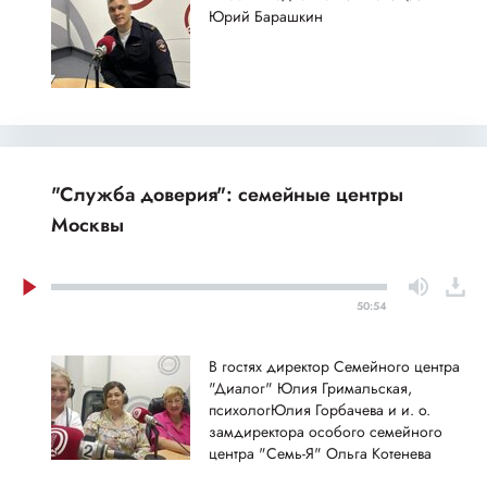
Юрий Барашкин
"Служба доверия": семейные центры
Москвы
50:54
В гостях директор Семейного центра
"Диалог" Юлия Гримальская,
психологЮлия Горбачева и и. о.
замдиректора особого семейного
центра "Семь-Я" Ольга Котенева