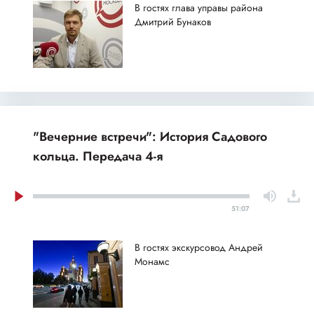
В гостях глава управы района
Дмитрий Бунаков
"Вечерние встречи": История Садового
кольца. Передача 4-я
51:07
В гостях экскурсовод Андрей
Монамс