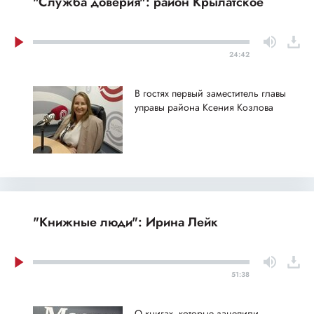
"Служба доверия": район Крылатское
24:42
В гостях первый заместитель главы
управы района Ксения Козлова
"Книжные люди": Ирина Лейк
51:38
О книгах, которые зацепили