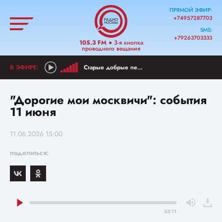
ПРЯМОЙ ЭФИР:
+74957287703
SMS:
+79263703333
105.3 FM
● 3-я кнопка
проводного вещания
Старые добрые песни
"Дорогие мои москвичи": события
11 июня
11.06.2026 15:00
поделиться:
53:11