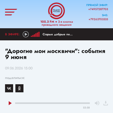
ПРЯМОЙ ЭФИР:
+74957287703
SMS:
+79263703333
105.3 FM
● 3-я кнопка
проводного вещания
Старые добрые песни
"Дорогие мои москвичи": события
9 июня
09.06.2026 15:00
поделиться:
53:58