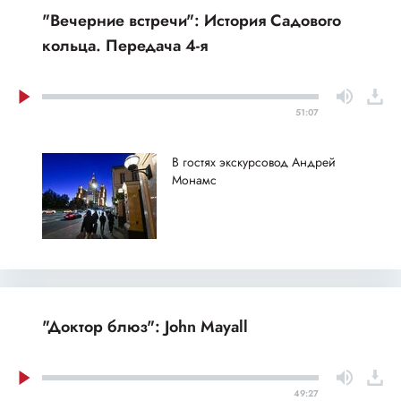
"Вечерние встречи": История Садового
кольца. Передача 4-я
51:07
В гостях экскурсовод Андрей
Монамс
"Доктор блюз": John Mayall
49:27