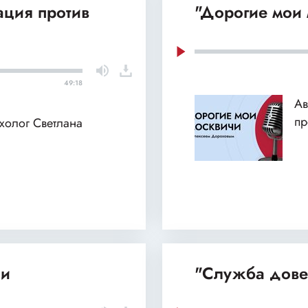
ация против
"Дорогие мои 
49:18
Ав
пр
ихолог Светлана
ии
"Служба дове