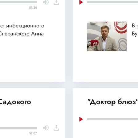
51:20
ист инфекционного
В 
Сперанского Анна
Бу
 Садового
"Доктор блюз"
51:07