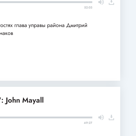
52:03
гостях глава управы района Дмитрий
наков
: John Mayall
49:27