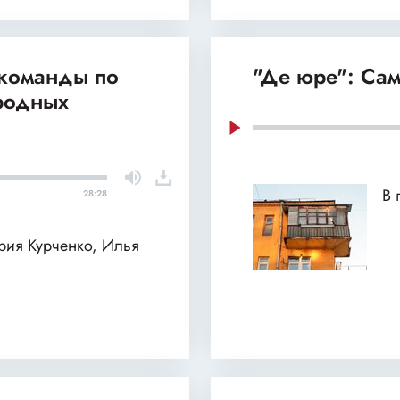
 команды по
"Де юре": Сам
родных
В 
28:28
ария Курченко, Илья