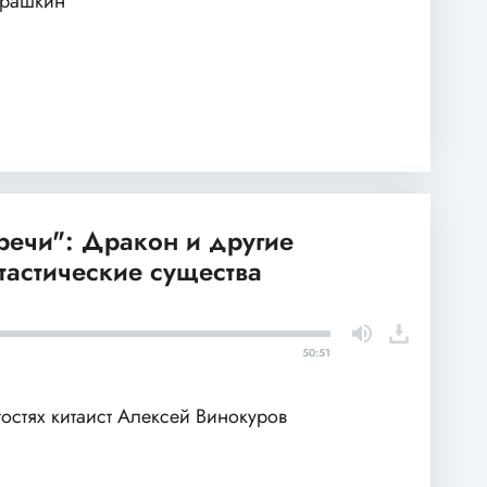
арашкин
речи": Дракон и другие
тастические существа
50:51
гостях китаист Алексей Винокуров