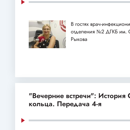
В гостях врач-инфекцион
отделения №2 ДГКБ им. 
Рыкова
"Вечерние встречи": История
кольца. Передача 4-я