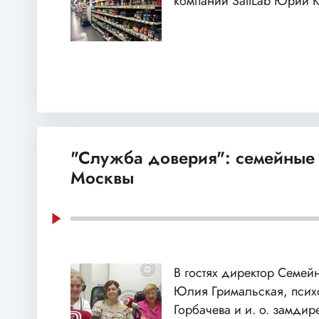
компании SaltLab Юрий 
"Служба доверия": семейные
Москвы
В гостях директор Семей
Юлия Гримальская, пси
Горбачева и и. о. замдир