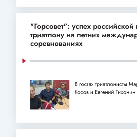
"Горсовет": успех российской
триатлону на летних междуна
соревнованиях
В гостях триатлонисты М
Косов и Евгений Тихонин