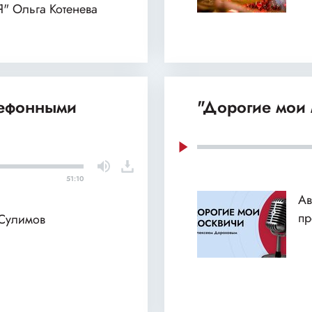
Я" Ольга Котенева
лефонными
"Дорогие мои 
51:10
Ав
пр
 Сулимов