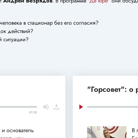
ат
Андрей Безрядов
. В программе "
Де юре
" они обсуд
 человека в стационар без его согласия?
док действий?
й ситуации?
"Горсовет": о
51:38
 и основатель
В 