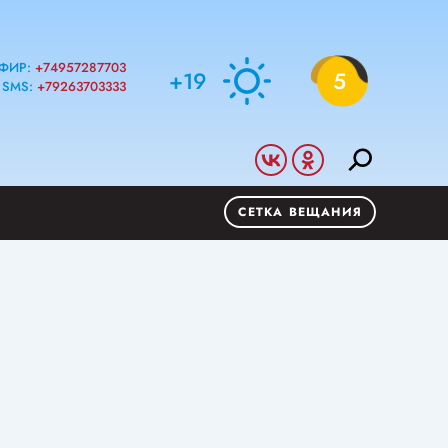
ФИР:
+74957287703
+19
5
SMS:
+79263703333
СЕТКА ВЕЩАНИЯ