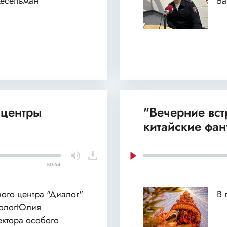
Кесельман
Б
 центры
"Вечерние вст
китайские фан
50:54
ного центра "Диалог"
В 
хологЮлия
ектора особого