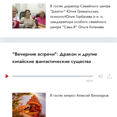
В гостях директор Семейного центра
"Диалог" Юлия Гримальская,
психологЮлия Горбачева и и. о.
замдиректора особого семейного
центра "Семь-Я" Ольга Котенева
"Вечерние встречи": Дракон и другие
китайские фантастические существа
50:51
В гостях китаист Алексей Винокуров