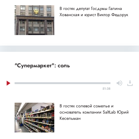
В гостях депутат Госдумы Галина
Хованская и юрист Виктор Федорук
"Супермаркет": соль
51:38
В гостях солевой сомелье и
основатель компании SaltLab Юрий
Кесельман