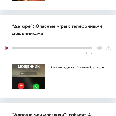
"Де юре": Опасные игры с телефонными
мошенниками
51:10
В гостях адвокат Михаил Сулимов
"Дорогие мои москвичи": события 4