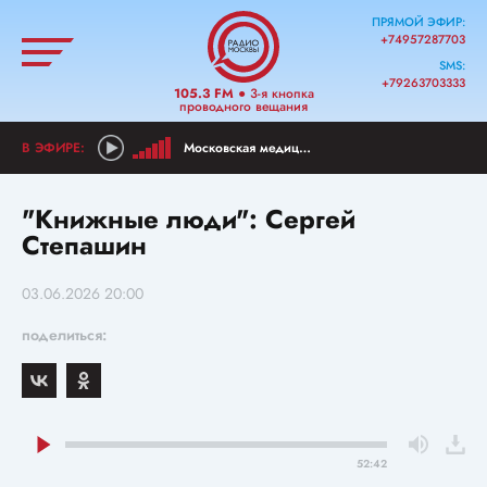
ПРЯМОЙ ЭФИР:
+74957287703
SMS:
+79263703333
105.3 FM
● 3-я кнопка
проводного вещания
Московская медицина
"Книжные люди": Сергей
Степашин
03.06.2026 20:00
поделиться:
52:42