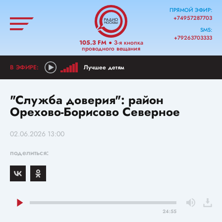
ПРЯМОЙ ЭФИР:
+74957287703
SMS:
+79263703333
105.3 FM
● 3-я кнопка
проводного вещания
Лучшее детям
"Служба доверия": район
Орехово-Борисово Северное
02.06.2026 13:00
поделиться:
24:55