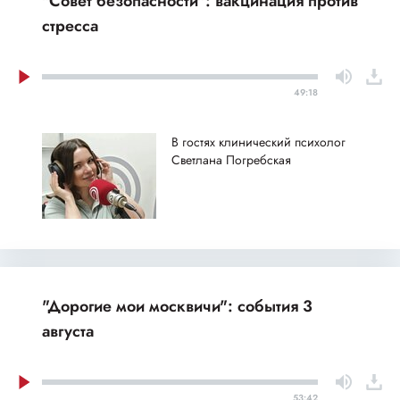
"Совет безопасности": вакцинация против
стресса
49:18
В гостях клинический психолог
Светлана Погребская
"Дорогие мои москвичи": события 3
августа
53:42