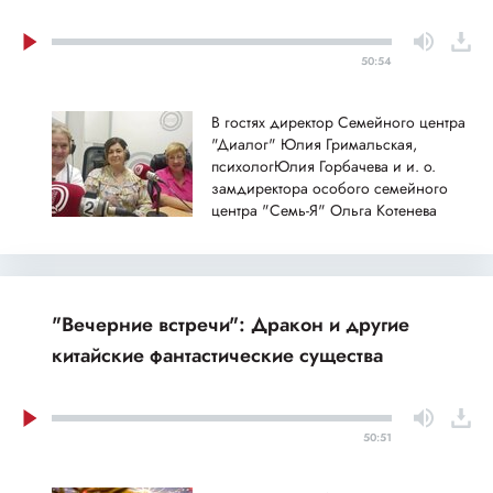
50:54
В гостях директор Семейного центра
"Диалог" Юлия Гримальская,
психологЮлия Горбачева и и. о.
замдиректора особого семейного
центра "Семь-Я" Ольга Котенева
"Вечерние встречи": Дракон и другие
китайские фантастические существа
50:51