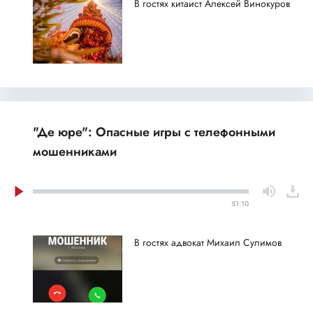
В гостях китаист Алексей Винокуров
"Де юре": Опасные игры с телефонными
мошенниками
51:10
В гостях адвокат Михаил Сулимов