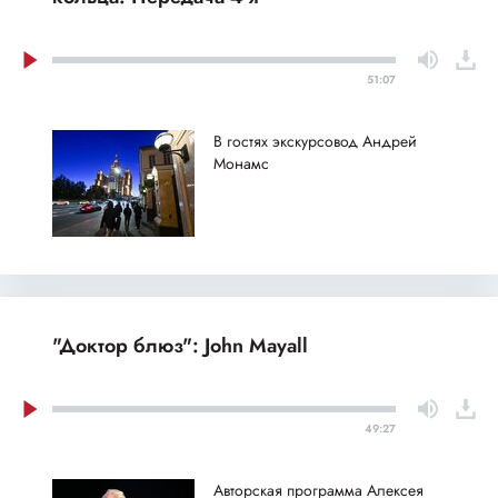
51:07
В гостях экскурсовод Андрей
Монамс
"Доктор блюз": John Mayall
49:27
Авторская программа Алексея