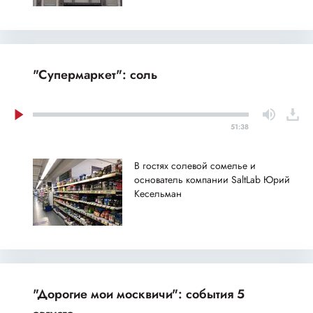
"Супермаркет": соль
51:38
В гостях солевой сомелье и
основатель компании SaltLab Юрий
Кесельман
"Дорогие мои москвичи": события 5