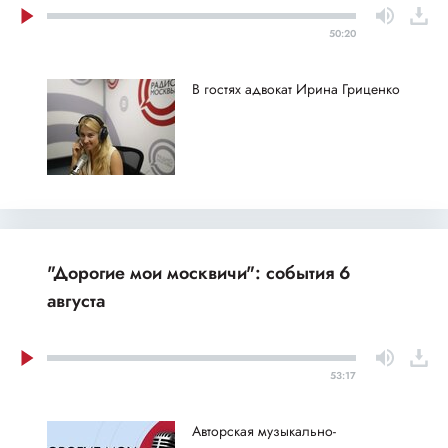
50:20
В гостях адвокат Ирина Гриценко
"Дорогие мои москвичи": события 6
августа
53:17
Авторская музыкально-