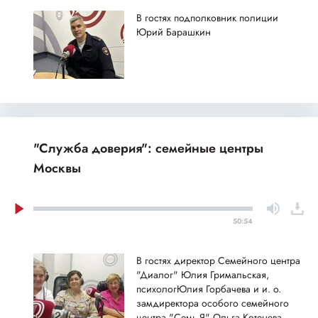
В гостях подполковник полиции
Юрий Барашкин
"Служба доверия": семейные центры
Москвы
50:54
В гостях директор Семейного центра
"Диалог" Юлия Гримальская,
психологЮлия Горбачева и и. о.
замдиректора особого семейного
центра "Семь-Я" Ольга Котенева