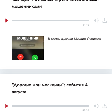
мошенниками
51:10
В гостях адвокат Михаил Сулимов
"Дорогие мои москвичи": события 4
августа
53:26