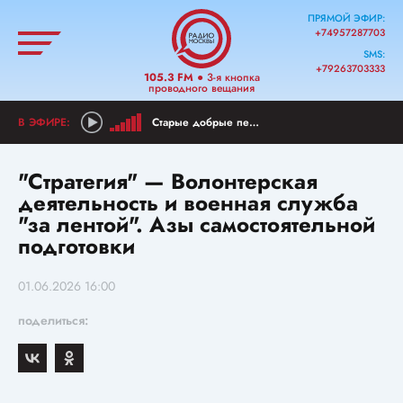
ПРЯМОЙ ЭФИР:
+74957287703
SMS:
+79263703333
105.3 FM
● 3-я кнопка
проводного вещания
Старые добрые песни из детства
"Стратегия" — Волонтерская
деятельность и военная служба
"за лентой". Азы самостоятельной
подготовки
01.06.2026 16:00
поделиться: