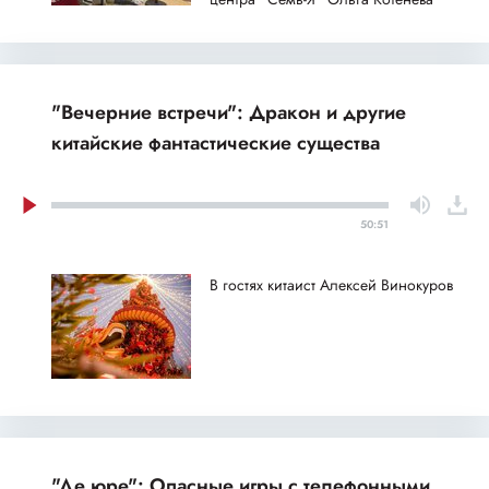
"Вечерние встречи": Дракон и другие
китайские фантастические существа
50:51
В гостях китаист Алексей Винокуров
"Де юре": Опасные игры с телефонными