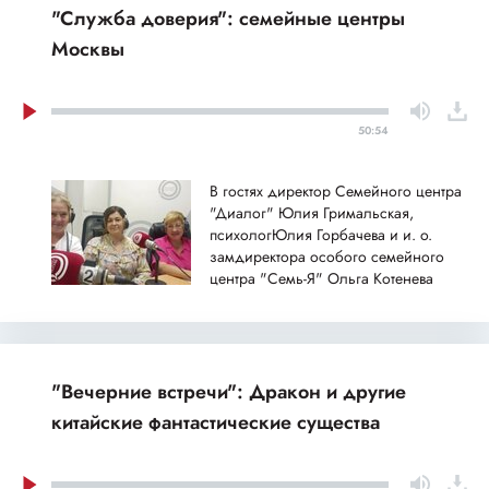
"Служба доверия": семейные центры
Москвы
50:54
В гостях директор Семейного центра
"Диалог" Юлия Гримальская,
психологЮлия Горбачева и и. о.
замдиректора особого семейного
центра "Семь-Я" Ольга Котенева
"Вечерние встречи": Дракон и другие
китайские фантастические существа