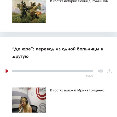
В гостях историк Леонид Рожников
"Де юре": перевод из одной больницы в
другую
50:20
В гостях адвокат Ирина Гриценко