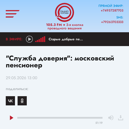
ПРЯМОЙ ЭФИР:
+74957287703
SMS:
+79263703333
105.3 FM
● 3-я кнопка
проводного вещания
Старые добрые песни
"Служба доверия": московский
пенсионер
29.05.2026 13:00
поделиться:
51:19