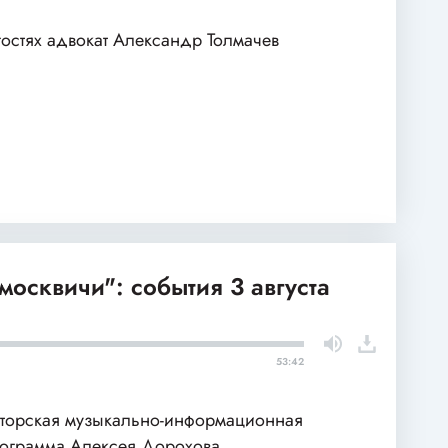
гостях адвокат Александр Толмачев
москвичи": события 3 августа
53:42
торская музыкально-информационная
ограмма Алексея Дорохова