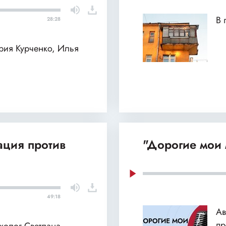
В 
28:28
ария Курченко, Илья
ация против
"Дорогие мои 
49:18
Ав
пр