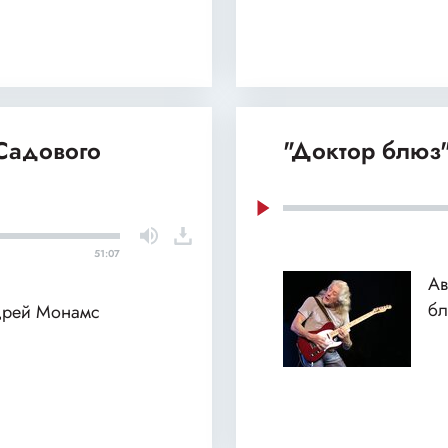
 Садового
"Доктор блюз"
51:07
Ав
б
ндрей Монамс