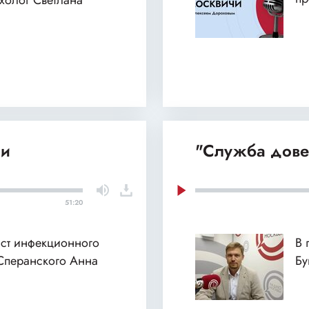
ихолог Светлана
ии
"Служба дове
51:20
ист инфекционного
В 
Сперанского Анна
Бу