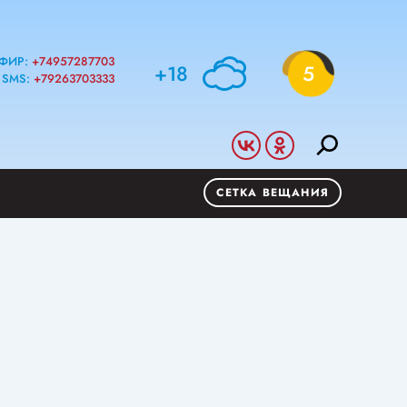
ФИР:
+74957287703
+18
5
SMS:
+79263703333
СЕТКА ВЕЩАНИЯ