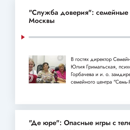
"Служба доверия": семейные
Москвы
В гостях директор Семей
Юлия Гримальская, пси
Горбачева и и. о. замдир
семейного центра "Семь-
"Де юре": Опасные игры с те