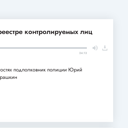
 реестре контролируемых лиц
24:13
гостях подполковник полиции Юрий
арашкин