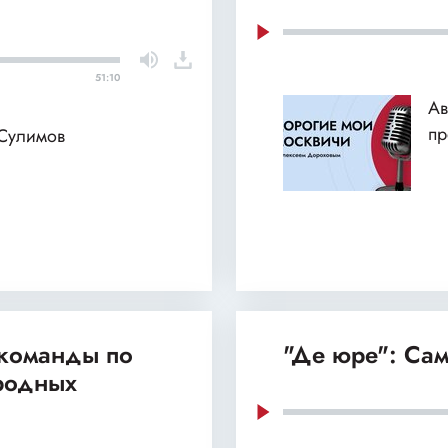
51:10
Ав
пр
 Сулимов
 команды по
"Де юре": Сам
родных