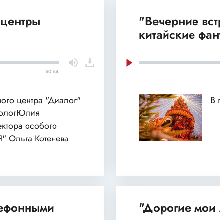
 центры
"Вечерние вст
китайские фан
50:54
ного центра "Диалог"
В 
хологЮлия
ектора особого
Я" Ольга Котенева
лефонными
"Дорогие мои 