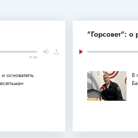
"Горсовет": о
51:38
 и основатель
В 
Кесельман
Б