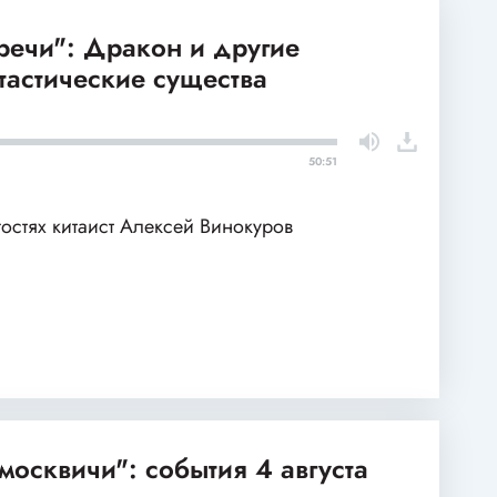
речи": Дракон и другие
тастические существа
50:51
гостях китаист Алексей Винокуров
москвичи": события 4 августа