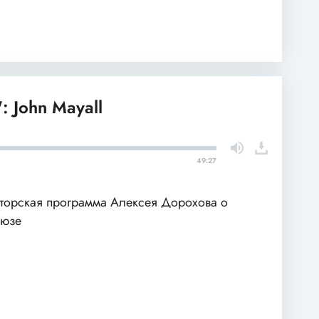
: John Mayall
49:27
торская программа Алексея Дорохова о
люзе