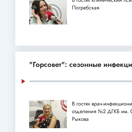
В гостях клинический пс
Погребская
"Горсовет": сезонные инфекц
В гостях врач-инфекцион
отделения №2 ДГКБ им. 
Рыкова