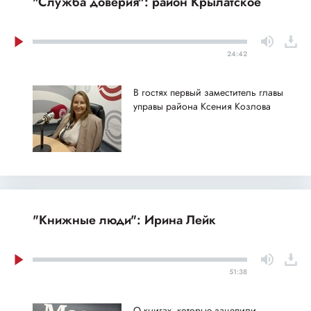
"Служба доверия": район Крылатское
24:42
В гостях первый заместитель главы
управы района Ксения Козлова
"Книжные люди": Ирина Лейк
51:38
О книгах, которые зацепили