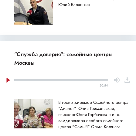
Юрий Барашкин
"Служба доверия": семейные центры
Москвы
50:54
В гостях директор Семейного центра
"Диалог" Юлия Гримальская,
психологЮлия Горбачева и и. о.
замдиректора особого семейного
центра "Семь-Я" Ольга Котенева