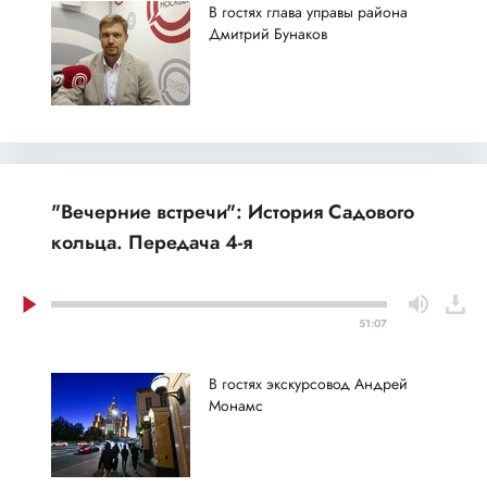
В гостях глава управы района
Дмитрий Бунаков
"Вечерние встречи": История Садового
кольца. Передача 4-я
51:07
В гостях экскурсовод Андрей
Монамс