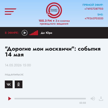
ПРЯМОЙ ЭФИР:
+74957287703
SMS:
+79263703333
105.3 FM
● 3-я кнопка
проводного вещания
Де Юре
"Дорогие мои москвичи": события
14 мая
14.05.2026 15:00
поделиться:
53:55