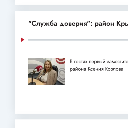
"Служба доверия": район Кр
В гостях первый заместит
района Ксения Козлова