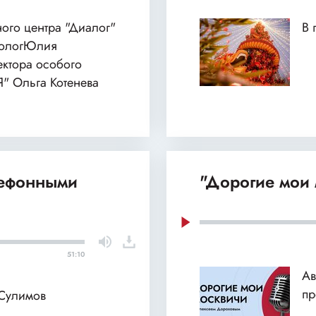
ного центра "Диалог"
В 
хологЮлия
ектора особого
Я" Ольга Котенева
лефонными
"Дорогие мои 
51:10
Ав
пр
 Сулимов