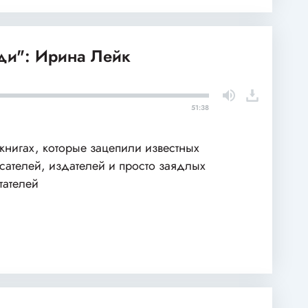
и": Ирина Лейк
51:38
книгах, которые зацепили известных
сателей, издателей и просто заядлых
тателей