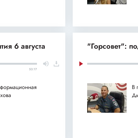
тия 6 августа
"Горсовет": п
53:17
нформационная
В 
хова
Дм