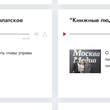
ылатское
"Книжные люд
24:42
ель главы управы
О 
пи
чи