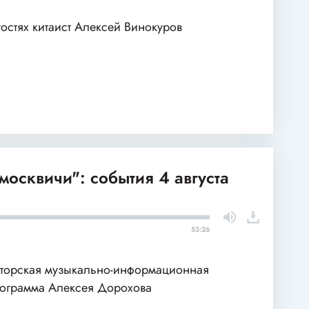
гостях китаист Алексей Винокуров
москвичи": события 4 августа
53:26
торская музыкально-информационная
ограмма Алексея Дорохова