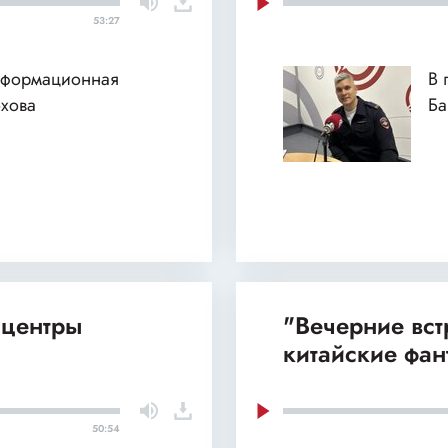
53:27
нформационная
В 
хова
Б
 центры
"Вечерние вст
китайские фан
50:54