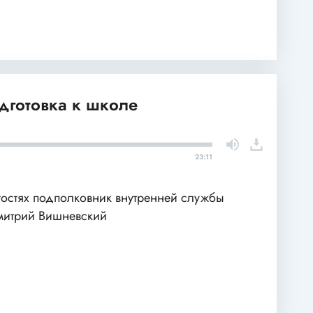
одготовка к школе
23:11
гостях подполковник внутренней службы
итрий Вишневский