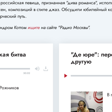
 российская певица, признанная "дива романса", испо
есен, композиций в стиле джаз. Обсудили юбилейный к
рческий путь.
андром Коттом
ищите
на сайте "Радио Москвы".
кая битва
"Де юре": пе
другую
50:02
 Рожников
В 