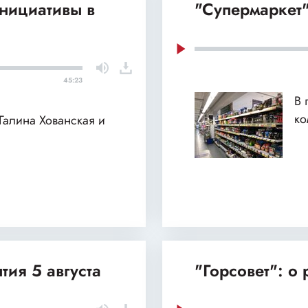
нициативы в
"Супермаркет"
45:23
В 
ко
 Галина Хованская и
тия 5 августа
"Горсовет": о