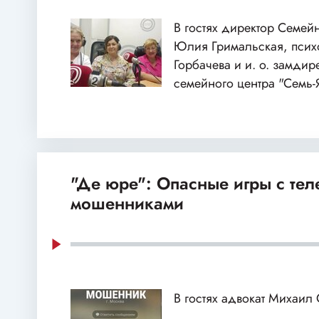
В гостях директор Семей
Юлия Гримальская, пси
Горбачева и и. о. замдир
семейного центра "Семь-
"Де юре": Опасные игры с те
мошенниками
В гостях адвокат Михаил