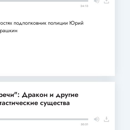
24:13
гостях подполковник полиции Юрий
арашкин
речи": Дракон и другие
тастические существа
50:51