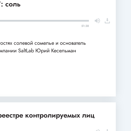
: соль
51:38
гостях солевой сомелье и основатель
мпании SaltLab Юрий Кесельман
 реестре контролируемых лиц