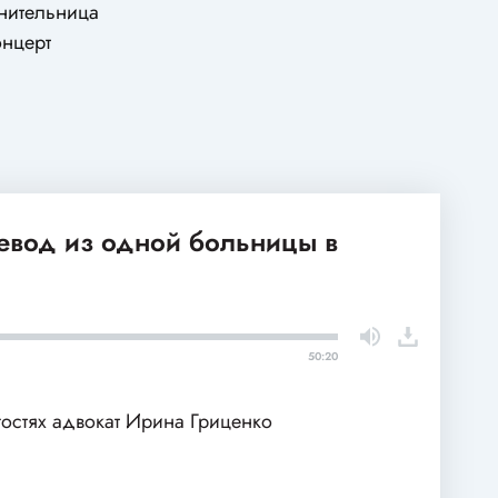
лнительница
онцерт
ревод из одной больницы в
50:20
гостях адвокат Ирина Гриценко