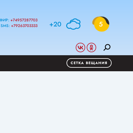
ФИР:
+74957287703
+20
5
SMS:
+79263703333
СЕТКА ВЕЩАНИЯ