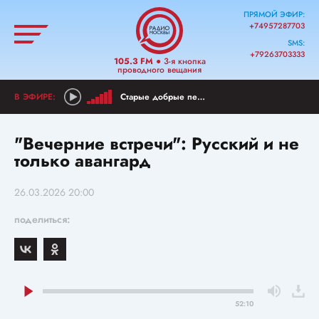
ПРЯМОЙ ЭФИР:
+74957287703
SMS:
+79263703333
105.3 FM
● 3-я кнопка
проводного вещания
Старые добрые песни
"Вечерние встречи": Русский и не
только авангард
26.03.2026 20:00
поделиться:
52:10