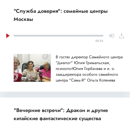
"Служба доверия": семейные центры
Москвы
50:54
В гостях директор Семейного центра
"Диалог" Юлия Гримальская,
психологЮлия Горбачева и и. о.
замдиректора особого семейного
центра "Семь-Я" Ольга Котенева
"Вечерние встречи": Дракон и другие
китайские фантастические существа