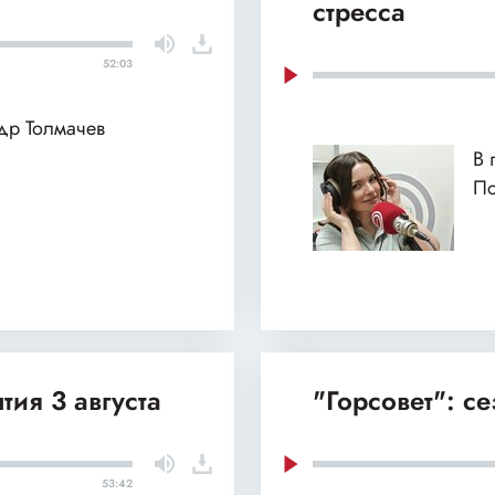
стресса
52:03
ндр Толмачев
В 
По
тия 3 августа
"Горсовет": с
53:42