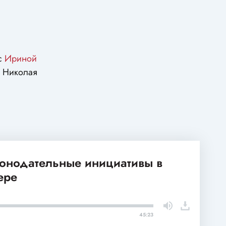
 с
Ириной
а Николая
конодательные инициативы в
ере
45:23