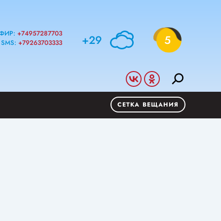
ФИР:
+74957287703
+29
5
SMS:
+79263703333
СЕТКА ВЕЩАНИЯ