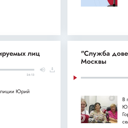
лируемых лиц
"Служба дове
Москвы
24:13
полиции Юрий
В 
Юл
Го
се