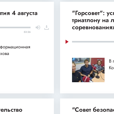
тия 4 августа
"Горсовет": у
триатлону на
соревнования
53:26
нформационная
хова
В 
Ко
тельство
"Совет безопа