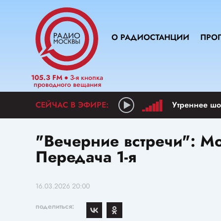
О РАДИОСТАНЦИИ
ПРО
105.3 FM
● 3-я кнопка
проводного вещания
Утреннее шо
"Вечерние встречи": М
Передача 1-я
16.03.2026 20:00
поделиться: