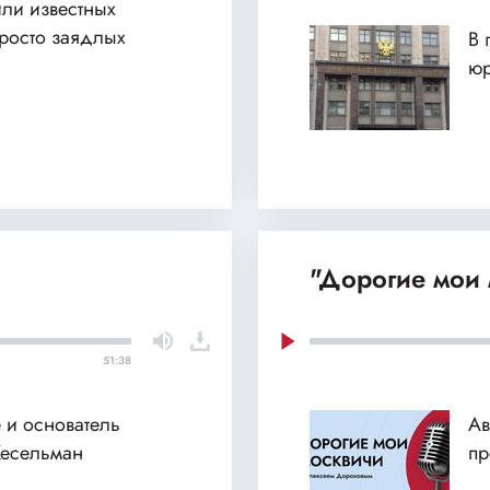
или известных
просто заядлых
В 
юр
"Дорогие мои 
51:38
 и основатель
Ав
Кесельман
пр