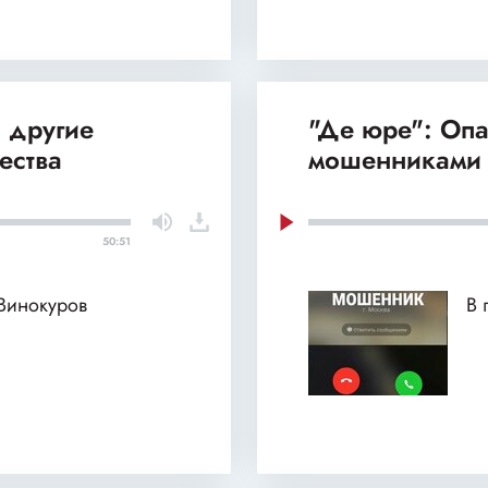
 другие
"Де юре": Оп
ества
мошенниками
50:51
 Винокуров
В 