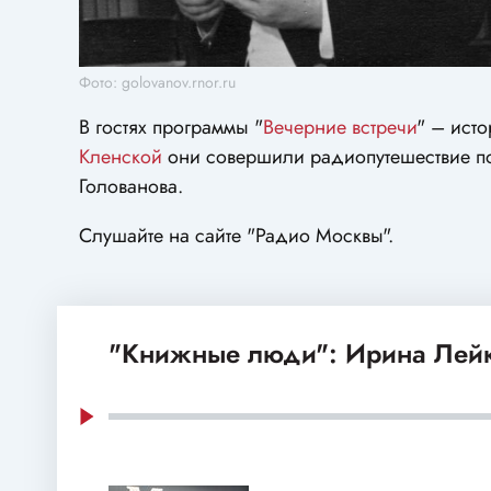
Фото: golovanov.rnor.ru
В гостях программы "
Вечерние встречи
" – ист
Кленской
они совершили радиопутешествие п
Голованова.
Слушайте на сайте "Радио Москвы".
"Книжные люди": Ирина Лей