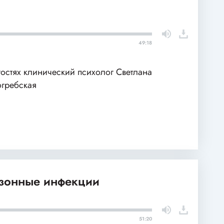
49:18
гостях клинический психолог Светлана
гребская
езонные инфекции
51:20