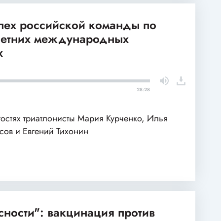
спех российской команды по
 летних международных
х
28:28
гостях триатлонисты Мария Курченко, Илья
сов и Евгений Тихонин
сности": вакцинация против