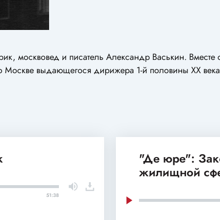
орик, москвовед и писатель Александр Васькин. Вместе
о Москве выдающегося дирижера 1-й половины ХХ век
к
"Де юре": За
жилищной сф
51:38