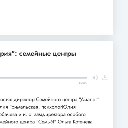
рия": семейные центры
50:54
гостях директор Семейного центра "Диалог"
ия Гримальская, психологЮлия
рбачева и и. о. замдиректора особого
мейного центра "Семь-Я" Ольга Котенева