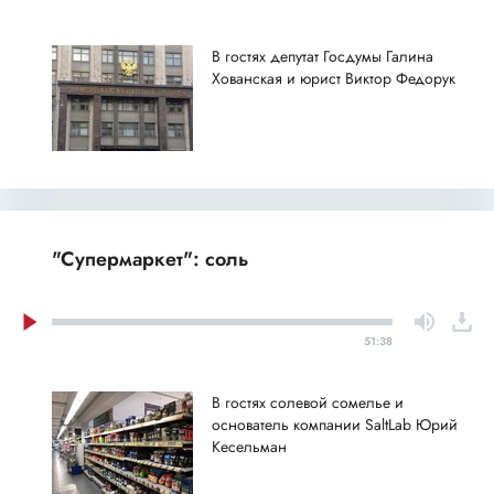
В гостях депутат Госдумы Галина
Хованская и юрист Виктор Федорук
"Супермаркет": соль
51:38
В гостях солевой сомелье и
основатель компании SaltLab Юрий
Кесельман