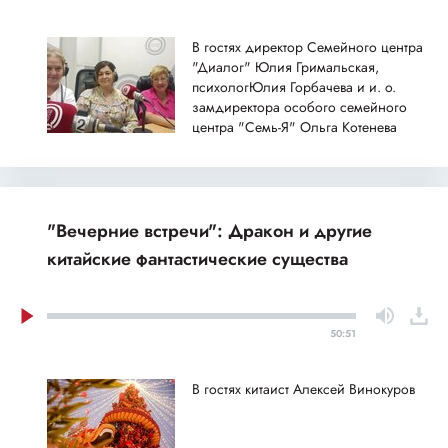
В гостях директор Семейного центра
"Диалог" Юлия Гримальская,
психологЮлия Горбачева и и. о.
замдиректора особого семейного
центра "Семь-Я" Ольга Котенева
"Вечерние встречи": Дракон и другие
китайские фантастические существа
50:51
В гостях китаист Алексей Винокуров