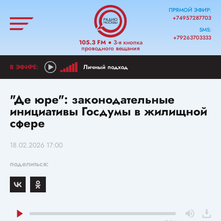
ПРЯМОЙ ЭФИР:
+74957287703
SMS:
+79263703333
105.3 FM
● 3-я кнопка
проводного вещания
Личный подход
"Де юре": законодательные
инициативы Госдумы в жилищной
сфере
18.02.2026 17:00
поделиться: