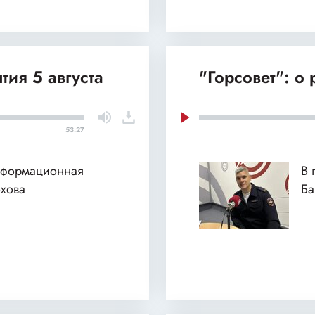
тия 5 августа
"Горсовет": о
53:27
нформационная
В 
хова
Б