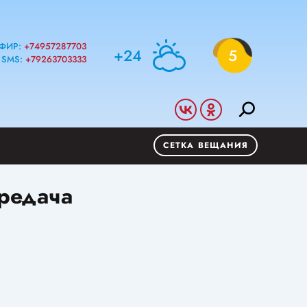
ФИР:
+74957287703
+24
5
SMS:
+79263703333
СЕТКА ВЕЩАНИЯ
ередача