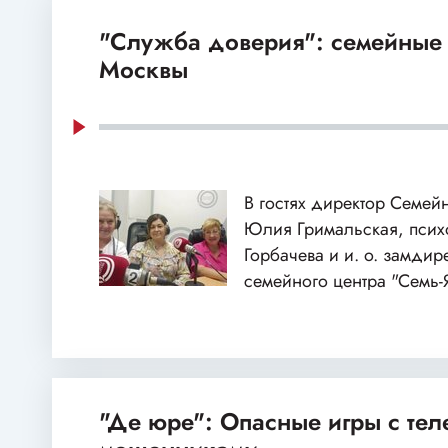
"Служба доверия": семейные
Москвы
В гостях директор Семей
Юлия Гримальская, пси
Горбачева и и. о. замдир
семейного центра "Семь-
"Де юре": Опасные игры с те