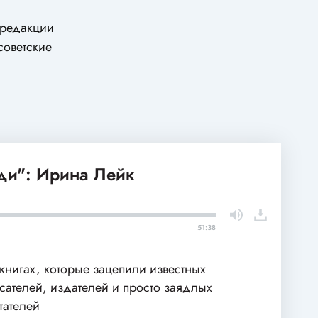
 редакции
оветские
и": Ирина Лейк
51:38
книгах, которые зацепили известных
сателей, издателей и просто заядлых
тателей