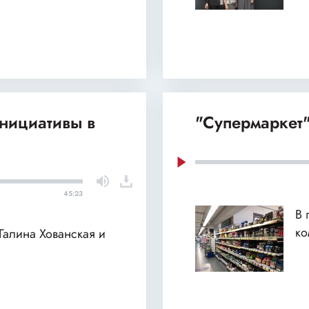
нициативы в
"Супермаркет"
45:23
В 
ко
 Галина Хованская и