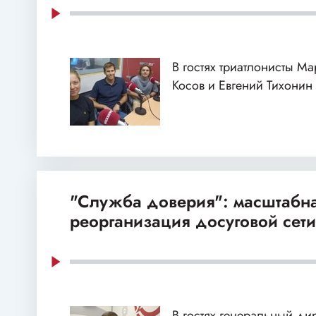
В гостях триатлонисты М
Косов и Евгений Тихонин
"Служба доверия": масштабн
реорганизация досуговой сет
В гостях генеральный д