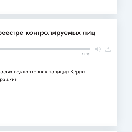
 реестре контролируемых лиц
24:13
гостях подполковник полиции Юрий
арашкин