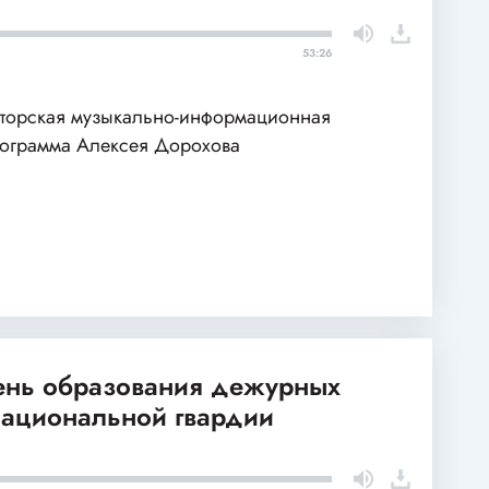
53:26
торская музыкально-информационная
ограмма Алексея Дорохова
День образования дежурных
национальной гвардии