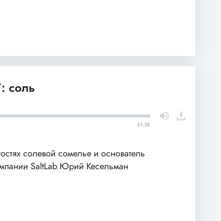
: соль
51:38
гостях солевой сомелье и основатель
мпании SaltLab Юрий Кесельман