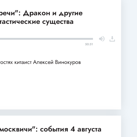
речи": Дракон и другие
тастические существа
50:51
гостях китаист Алексей Винокуров
москвичи": события 4 августа