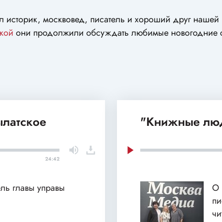
ул историк, москвовед, писатель и хороший друг нашей
кой
они продолжили обсуждать любимые новогодние с
ылатское
"Книжные люд
24:42
ель главы управы
О 
пи
чи