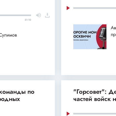
51:10
Ав
пр
 Сулимов
 команды по
"Горсовет": 
родных
частей войск 