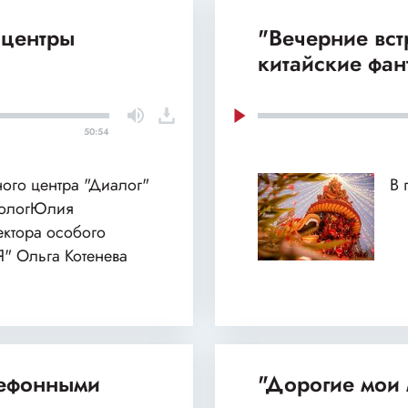
 центры
"Вечерние вст
китайские фан
50:54
ного центра "Диалог"
В 
хологЮлия
ектора особого
Я" Ольга Котенева
лефонными
"Дорогие мои 