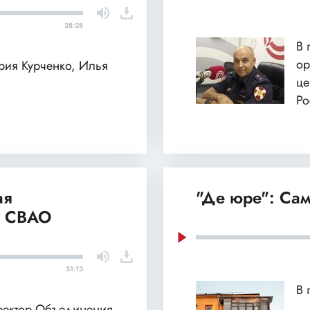
28:28
В 
ор
ария Курченко, Илья
це
Ро
ая
"Де юре": Сам
и СВАО
51:13
В 
иректор Объединения