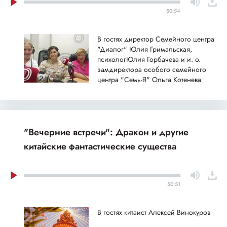
50:54
В гостях директор Семейного центра
"Диалог" Юлия Гримальская,
психологЮлия Горбачева и и. о.
замдиректора особого семейного
центра "Семь-Я" Ольга Котенева
"Вечерние встречи": Дракон и другие
китайские фантастические существа
50:51
В гостях китаист Алексей Винокуров