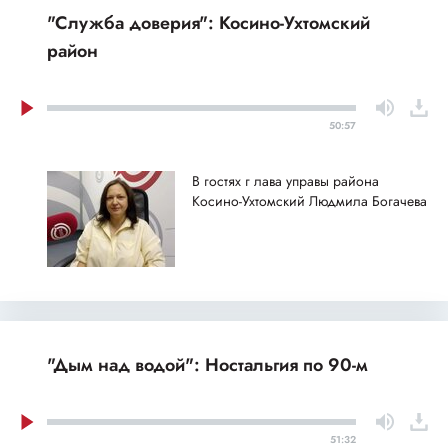
"Служба доверия": Косино-Ухтомский
район
50:57
В гостях г лава управы района
Косино-Ухтомский Людмила Богачева
"Дым над водой": Ностальгия по 90-м
51:32