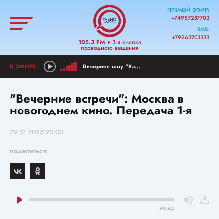
ПРЯМОЙ ЭФИР:
+74957287703
SMS:
+79263703333
105.3 FM
● 3-я кнопка
проводного вещания
Вечернее шоу "Как прошел ваш день?"
"Вечерние встречи": Москва в
новогоднем кино. Передача 1-я
29.12.2025 20:00
поделиться:
49:44