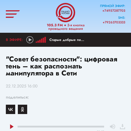
ПРЯМОЙ ЭФИР:
+74957287703
SMS:
+79263703333
105.3 FM
● 3-я кнопка
проводного вещания
Старые добрые песни
"Совет безопасности": цифровая
тень – как распознать
манипулятора в Сети
22.12.2025 16:00
поделиться: