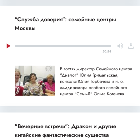
"Служба доверия": семейные центры
Москвы
50:54
В гостях директор Семейного центра
"Диалог" Юлия Гримальская,
психологЮлия Горбачева и и. о.
замдиректора особого семейного
центра "Семь-Я" Ольга Котенева
"Вечерние встречи": Дракон и другие
китайские фантастические существа