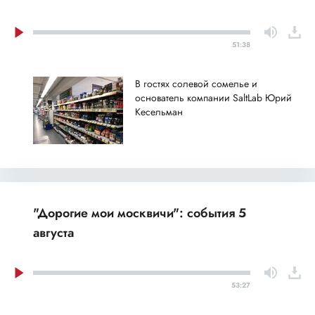
51:38
В гостях солевой сомелье и
основатель компании SaltLab Юрий
Кесельман
"Дорогие мои москвичи": события 5
августа
53:27