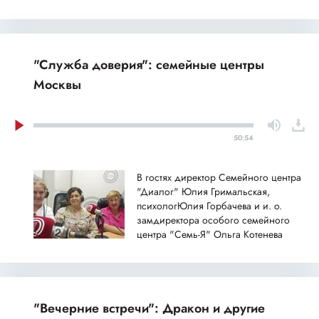
"Служба доверия": семейные центры
Москвы
50:54
В гостях директор Семейного центра
"Диалог" Юлия Гримальская,
психологЮлия Горбачева и и. о.
замдиректора особого семейного
центра "Семь-Я" Ольга Котенева
"Вечерние встречи": Дракон и другие