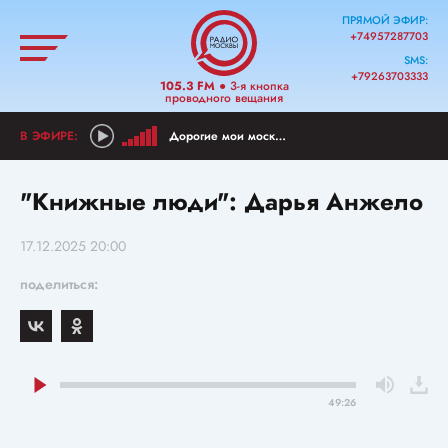
ПРЯМОЙ ЭФИР:
+74957287703
SMS:
+79263703333
105.3 FM
● 3-я кнопка
проводного вещания
Дорогие мои москвичи!
"Книжные люди": Дарья Анжело
17.12.2025 20:00
поделиться:
49:26