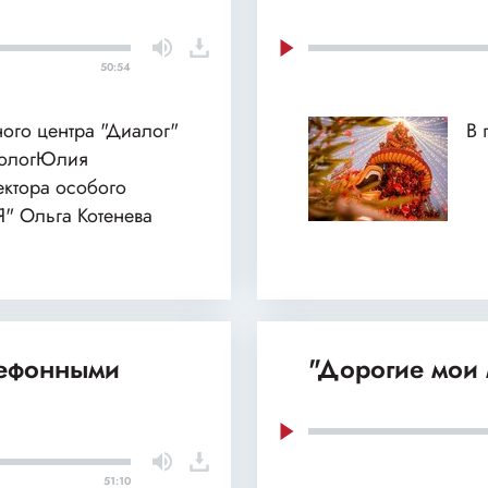
50:54
ного центра "Диалог"
В 
хологЮлия
ектора особого
Я" Ольга Котенева
лефонными
"Дорогие мои 
51:10