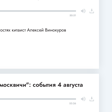
50:51
гостях китаист Алексей Винокуров
москвичи": события 4 августа
53:26