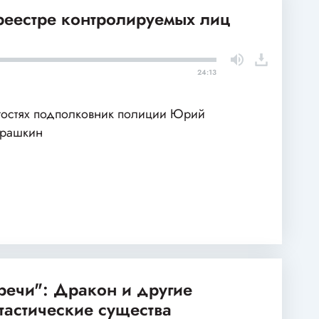
 реестре контролируемых лиц
24:13
гостях подполковник полиции Юрий
арашкин
речи": Дракон и другие
тастические существа