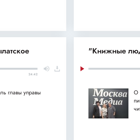
ылатское
"Книжные люд
24:42
ель главы управы
О 
пи
чи