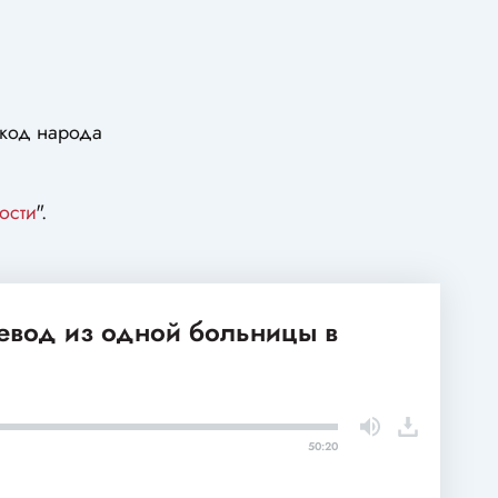
 код народа
ости
".
ревод из одной больницы в
50:20