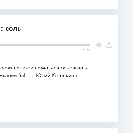
: соль
51:38
гостях солевой сомелье и основатель
мпании SaltLab Юрий Кесельман