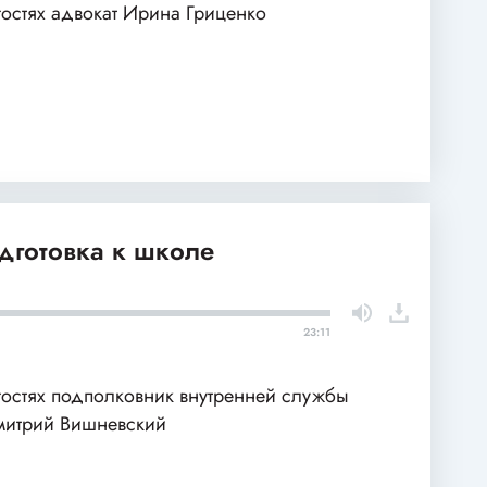
гостях адвокат Ирина Гриценко
одготовка к школе
23:11
гостях подполковник внутренней службы
итрий Вишневский