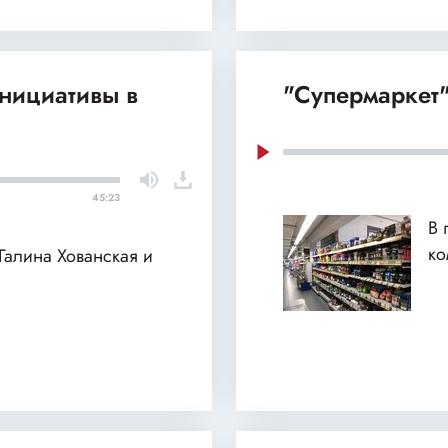
нициативы в
"Супермаркет"
45:23
В 
ко
 Галина Хованская и