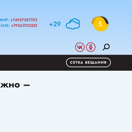
ФИР:
+74957287703
+29
5
SMS:
+79263703333
СЕТКА ВЕЩАНИЯ
ожно –