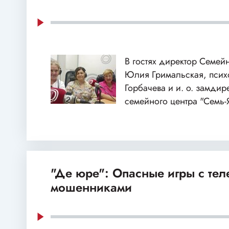
В гостях директор Семей
Юлия Гримальская, пси
Горбачева и и. о. замдир
семейного центра "Семь-
"Де юре": Опасные игры с те
мошенниками