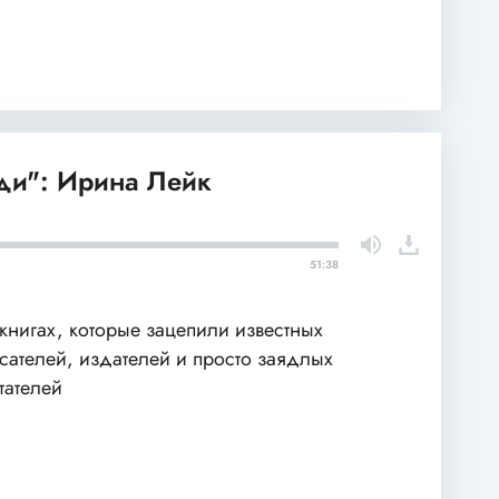
и": Ирина Лейк
51:38
книгах, которые зацепили известных
сателей, издателей и просто заядлых
тателей