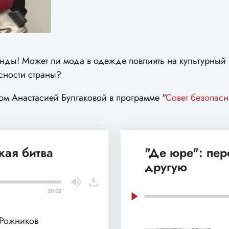
енды! Может ли мода в одежде повлиять на культурный
сности страны?
ом Анастасией Булгаковой в программе "
Совет безопасн
кая битва
"Де юре": пе
другую
50:02
 Рожников