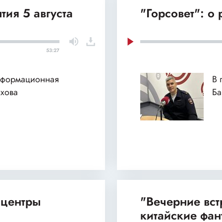
тия 5 августа
"Горсовет": о
53:27
нформационная
В 
хова
Б
 центры
"Вечерние вст
китайские фан