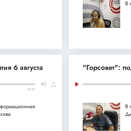
В 
тия 6 августа
"Горсовет": п
53:17
нформационная
В 
хова
Дм