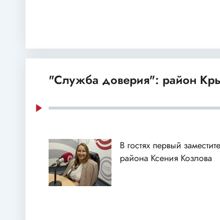
"Служба доверия": район Кр
В гостях первый заместит
района Ксения Козлова