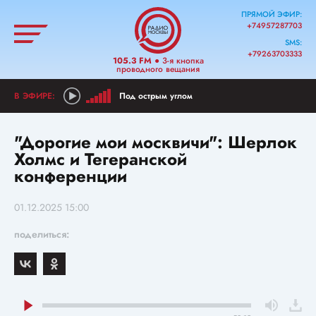
ПРЯМОЙ ЭФИР:
+74957287703
SMS:
+79263703333
105.3 FM
● 3-я кнопка
проводного вещания
Под острым углом
"Дорогие мои москвичи": Шерлок
Холмс и Тегеранской
конференции
01.12.2025 15:00
поделиться: