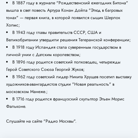
В 1887 году в журнале "Рождественский ежегодник Битона"
вышла в свет повесть Артура Конан Дойла "Этюд в багровых
тонах" — первая книга, в которой появился сыщик Шерлок
Холмс;
В 1943 году главы правительств СССР, США и
Великобритании утвердили решения Тегеранской конференции;
В 1918 году Исландия стала суверенным государством в
личной унии с Датским королевством;
В 1896 году родился советский полководец, четырежды
Герой Советского Союза Георгий Жуков;
В 1962 году советский лидер Никита Хрущев посетил выставку
художников-авангардистов студии "Новая реальность" в
московском Манеже.;
В 1716 году родился французский скульптор Этьен Морис
Фальконе.
Слушайте на сайте "Радио Москвы".