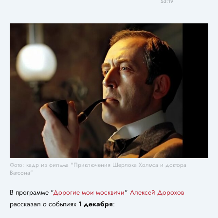
53:19
Фото: кадр из фильма "Приключения Шерлока Холмса и доктора
Ватсона"
В программе "
Дорогие мои москвичи
"
Алексей Дорохов
рассказал о событиях
1 декабря
: