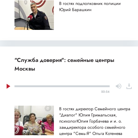
В гостях подполковник полиции
Юрий Барашкин
"Служба доверия": семейные центры
Москвы
50:54
В гостях директор Семейного центра
"Диалог" Юлия Гримальская,
психологЮлия Горбачева и и. о.
замдиректора особого семейного
центра "Семь-Я" Ольга Котенева