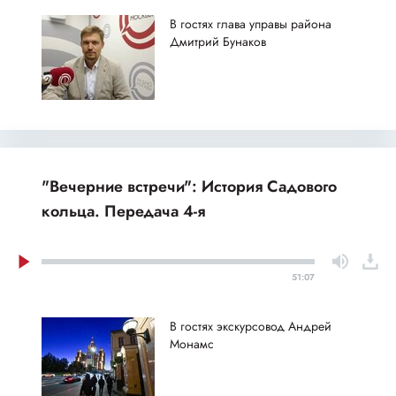
В гостях глава управы района
Дмитрий Бунаков
"Вечерние встречи": История Садового
кольца. Передача 4-я
51:07
В гостях экскурсовод Андрей
Монамс