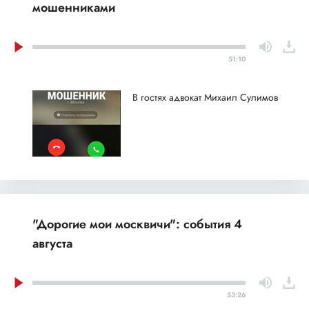
мошенниками
51:10
В гостях адвокат Михаил Сулимов
"Дорогие мои москвичи": события 4
августа
53:26