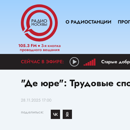
О РАДИОСТАНЦИИ
ПРО
105.3 FM
● 3-я кнопка
проводного вещания
Старые добр
"Де юре": Трудовые сп
28.11.2025 17:00
поделиться: