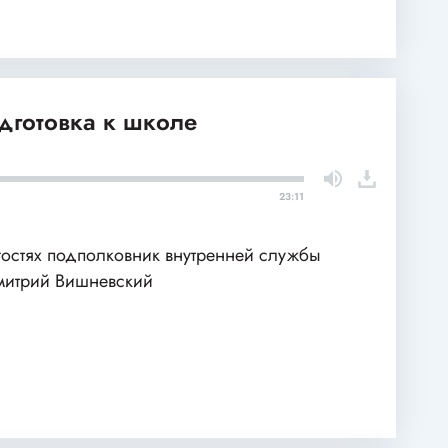
одготовка к школе
23:11
гостях подполковник внутренней службы
итрий Вишневский