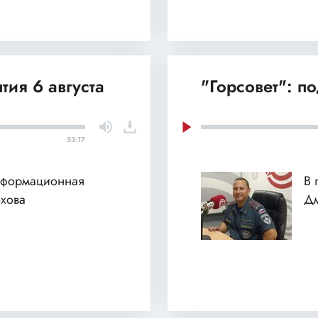
тия 6 августа
"Горсовет": п
53:17
нформационная
В 
хова
Дм