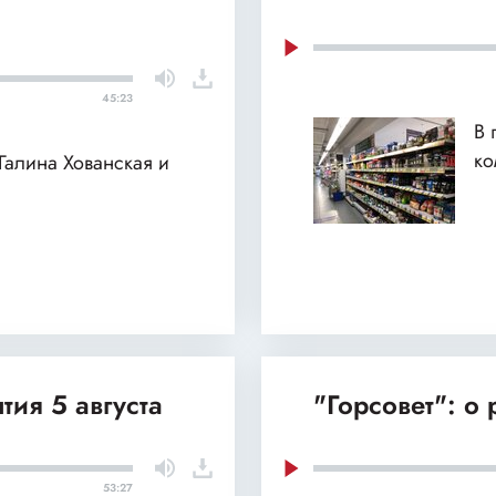
45:23
В 
ко
 Галина Хованская и
тия 5 августа
"Горсовет": о
53:27