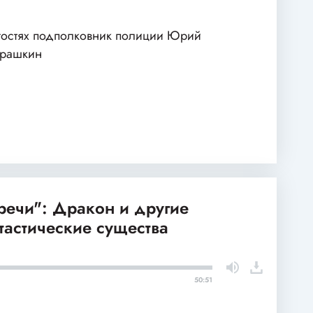
гостях подполковник полиции Юрий
арашкин
речи": Дракон и другие
тастические существа
50:51