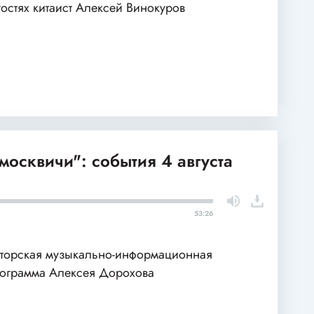
гостях китаист Алексей Винокуров
москвичи": события 4 августа
53:26
торская музыкально-информационная
ограмма Алексея Дорохова