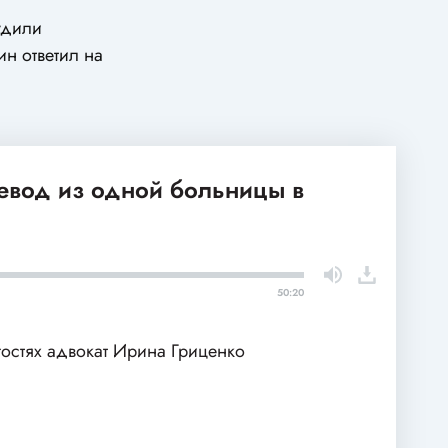
удили
н ответил на
ревод из одной больницы в
50:20
гостях адвокат Ирина Гриценко