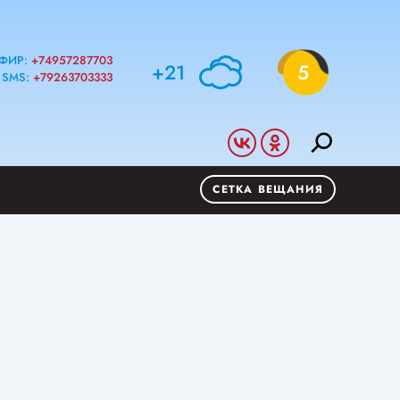
ФИР:
+74957287703
+21
5
SMS:
+79263703333
СЕТКА ВЕЩАНИЯ