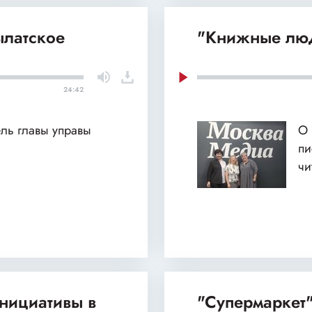
ылатское
"Книжные люд
24:42
ель главы управы
О 
пи
чи
нициативы в
"Супермаркет"