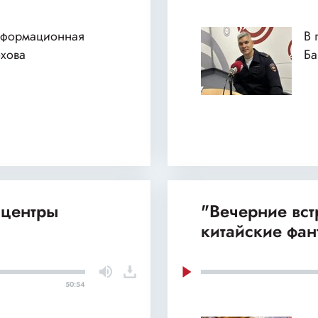
нформационная
В 
хова
Б
 центры
"Вечерние вст
китайские фан
50:54