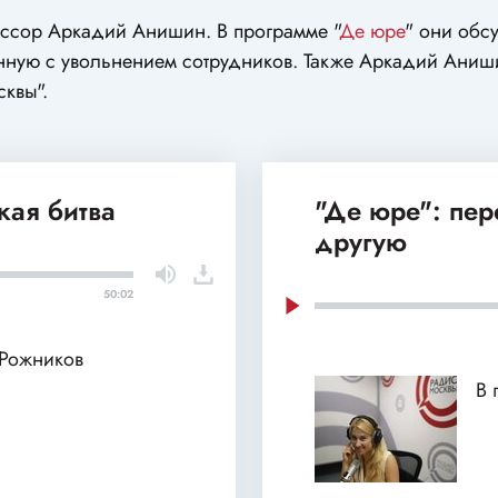
ессор Аркадий Анишин. В программе "
Де юре
" они обс
анную с увольнением сотрудников. Также Аркадий Аниши
квы".
кая битва
"Де юре": пе
другую
50:02
 Рожников
В 