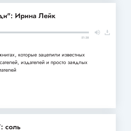
и": Ирина Лейк
51:38
книгах, которые зацепили известных
сателей, издателей и просто заядлых
тателей
: соль