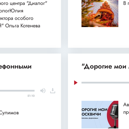
ного центра "Диалог"
В 
хологЮлия
ектора особого
Я" Ольга Котенева
лефонными
"Дорогие мои 
51:10
Ав
пр
 Сулимов