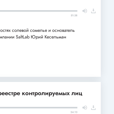
51:38
гостях солевой сомелье и основатель
мпании SaltLab Юрий Кесельман
 реестре контролируемых лиц
24:13