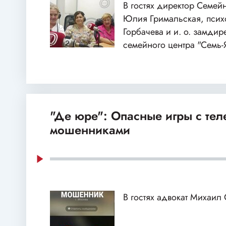
В гостях директор Семей
Юлия Гримальская, пси
Горбачева и и. о. замдир
семейного центра "Семь-
"Де юре": Опасные игры с те
мошенниками
В гостях адвокат Михаил