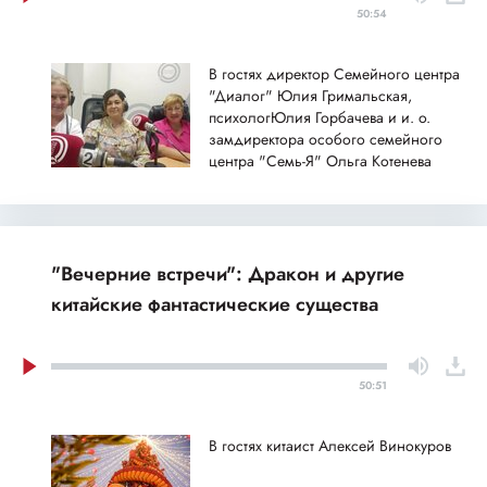
50:54
В гостях директор Семейного центра
"Диалог" Юлия Гримальская,
психологЮлия Горбачева и и. о.
замдиректора особого семейного
центра "Семь-Я" Ольга Котенева
"Вечерние встречи": Дракон и другие
китайские фантастические существа
50:51
В гостях китаист Алексей Винокуров