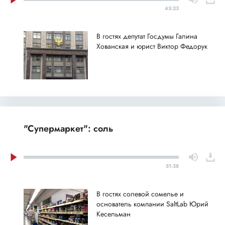
45:23
В гостях депутат Госдумы Галина
Хованская и юрист Виктор Федорук
"Супермаркет": соль
51:38
В гостях солевой сомелье и
основатель компании SaltLab Юрий
Кесельман