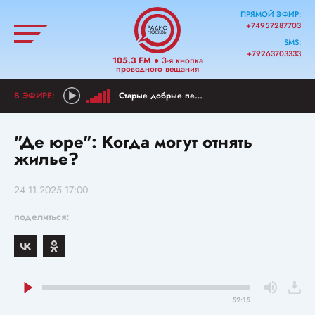
ПРЯМОЙ ЭФИР:
+74957287703
SMS:
+79263703333
105.3 FM
● 3-я кнопка
проводного вещания
Старые добрые песни
"Де юре": Когда могут отнять
жилье?
24.11.2025 17:00
поделиться:
52:15