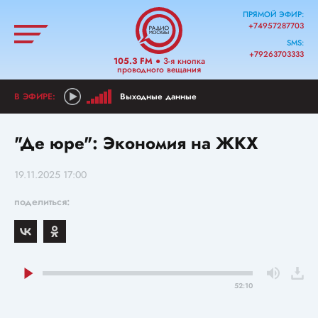
ПРЯМОЙ ЭФИР:
+74957287703
SMS:
+79263703333
105.3 FM
● 3-я кнопка
проводного вещания
Выходные данные
"Де юре": Экономия на ЖКХ
19.11.2025 17:00
поделиться:
52:10