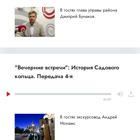
В гостях глава управы района
Дмитрий Бунаков
"Вечерние встречи": История Садового
кольца. Передача 4-я
51:07
В гостях экскурсовод Андрей
Монамс