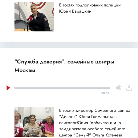
В гостях подполковник полиции
Юрий Барашкин
"Служба доверия": семейные центры
Москвы
50:54
В гостях директор Семейного центра
"Диалог" Юлия Гримальская,
психологЮлия Горбачева и и. о.
замдиректора особого семейного
центра "Семь-Я" Ольга Котенева