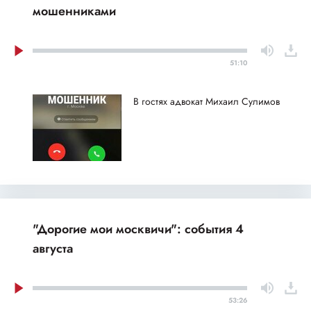
мошенниками
51:10
В гостях адвокат Михаил Сулимов
"Дорогие мои москвичи": события 4
августа
53:26