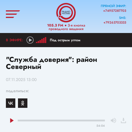
ПРЯМОЙ ЭФИР:
+74957287703
SMS:
+79263703333
105.3 FM
● 3-я кнопка
проводного вещания
Под острым углом
"Служба доверия": район
Северный
07.11.2025 13:00
поделиться:
54:04