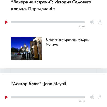
"Вечерние встречи": История Садового
кольца. Передача 4-я
51:07
В гостях экскурсовод Андрей
Монамс
"Доктор блюз": John Mayall
49:27