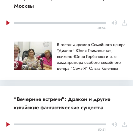
Москвы
50:54
В гостях директор Семейного центра
"Диалог" Юлия Гримальская,
психологЮлия Горбачева и и. о.
замдиректора особого семейного
центра "Семь-Я" Ольга Котенева
"Вечерние встречи": Дракон и другие
китайские фантастические существа
50:51