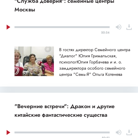
"Служба доверия": семейные центры
Москвы
50:54
В гостях директор Семейного центра
"Диалог" Юлия Гримальская,
психологЮлия Горбачева и и. о.
замдиректора особого семейного
центра "Семь-Я" Ольга Котенева
"Вечерние встречи": Дракон и другие
китайские фантастические существа
50:51