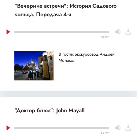
"Вечерние встречи": История Садового
кольца. Передача 4-я
51:07
В гостях экскурсовод Андрей
Монамс
"Доктор блюз": John Mayall
49:27