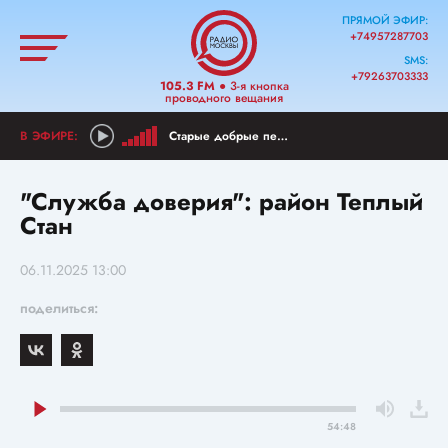
ПРЯМОЙ ЭФИР:
+74957287703
SMS:
+79263703333
105.3 FM
● 3-я кнопка
проводного вещания
Старые добрые песни
"Служба доверия": район Теплый
Стан
06.11.2025 13:00
поделиться:
54:48