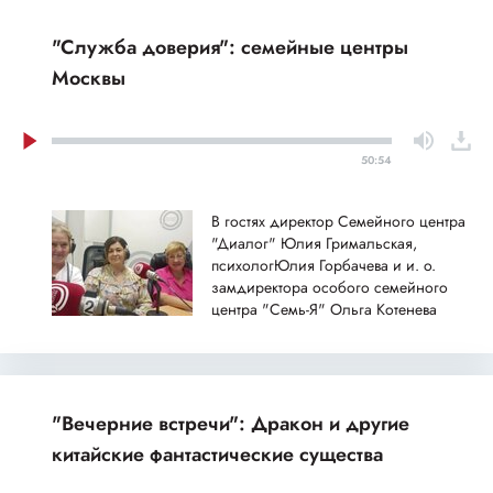
"Служба доверия": семейные центры
Москвы
50:54
В гостях директор Семейного центра
"Диалог" Юлия Гримальская,
психологЮлия Горбачева и и. о.
замдиректора особого семейного
центра "Семь-Я" Ольга Котенева
"Вечерние встречи": Дракон и другие
китайские фантастические существа