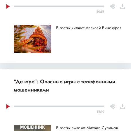
50:51
В гостях китаист Алексей Винокуров
"Де юре": Опасные игры с телефонными
мошенниками
51:10
В гостях адвокат Михаил Сулимов