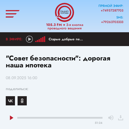
ПРЯМОЙ ЭФИР:
+74957287703
SMS:
+79263703333
105.3 FM
● 3-я кнопка
проводного вещания
Старые добрые песни
"Совет безопасности": дорогая
наша ипотека
08.09.2025 16:00
поделиться:
51:24