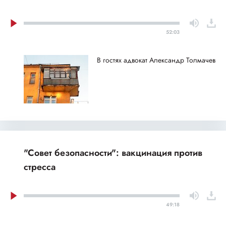
52:03
В гостях адвокат Александр Толмачев
"Совет безопасности": вакцинация против
стресса
49:18