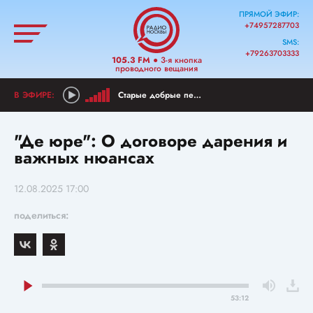
ПРЯМОЙ ЭФИР:
+74957287703
SMS:
+79263703333
105.3 FM
● 3-я кнопка
проводного вещания
Старые добрые песни
"Де юре": О договоре дарения и
важных нюансах
12.08.2025 17:00
поделиться:
53:12