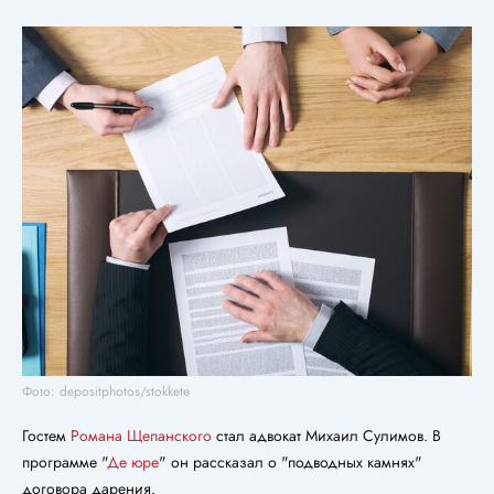
Фото: depositphotos/stokkete
Гостем
Романа Щепанского
стал адвокат Михаил Сулимов. В
программе "
Де юре
" он рассказал о "подводных камнях"
договора дарения.