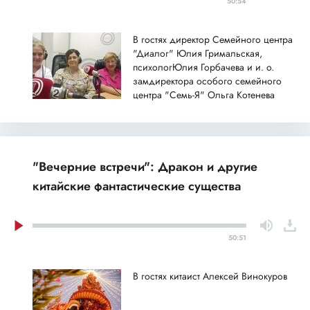
50:54
В гостях директор Семейного центра
"Диалог" Юлия Гримальская,
психологЮлия Горбачева и и. о.
замдиректора особого семейного
центра "Семь-Я" Ольга Котенева
"Вечерние встречи": Дракон и другие
китайские фантастические существа
50:51
В гостях китаист Алексей Винокуров