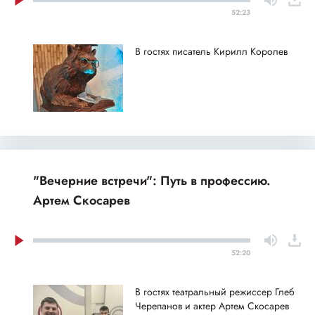
52:23
В гостях писатель Кирилл Королев
"Вечерние встречи": Путь в профессию.
Артем Скосарев
52:20
В гостях театральный режиссер Глеб
Черепанов и актер Артем Скосарев