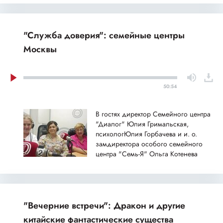
"Служба доверия": семейные центры
Москвы
50:54
В гостях директор Семейного центра
"Диалог" Юлия Гримальская,
психологЮлия Горбачева и и. о.
замдиректора особого семейного
центра "Семь-Я" Ольга Котенева
"Вечерние встречи": Дракон и другие
китайские фантастические существа