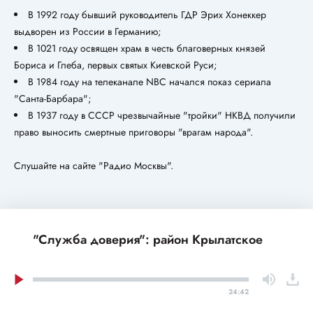
В 1992 году бывший руководитель ГДР Эрих Хонеккер
выдворен из России в Германию;
В 1021 году освящен храм в честь благоверных князей
Бориса и Глеба, первых святых Киевской Руси;
В 1984 году на телеканале NBC начался показ сериала
"Санта-Барбара";
В 1937 году в СССР чрезвычайные "тройки" НКВД получили
право выносить смертные приговоры "врагам народа".
Слушайте на сайте "Радио Москвы".
"Служба доверия": район Крылатское
24:42