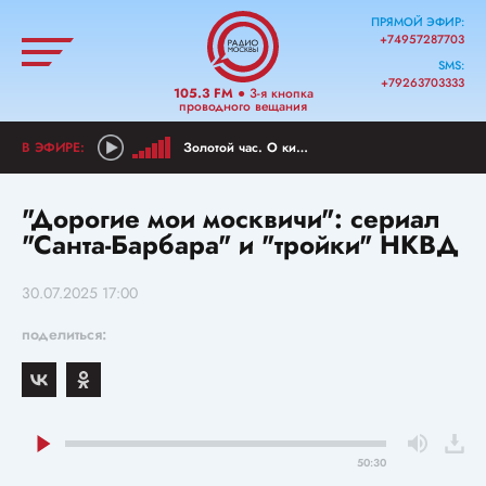
ПРЯМОЙ ЭФИР:
+74957287703
SMS:
+79263703333
105.3 FM
● 3-я кнопка
проводного вещания
Золотой час. О киноклассике
"Дорогие мои москвичи": сериал
"Санта-Барбара" и "тройки" НКВД
30.07.2025 17:00
поделиться:
50:30