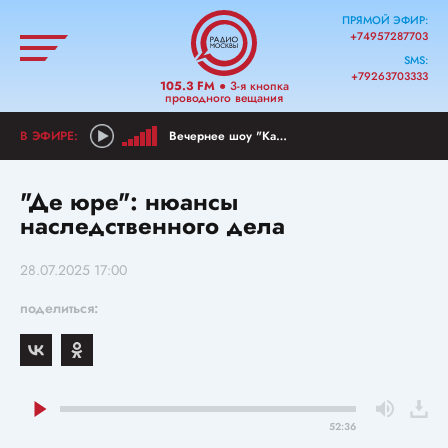
ПРЯМОЙ ЭФИР:
+74957287703
SMS:
+79263703333
105.3 FM
● 3-я кнопка
проводного вещания
Вечернее шоу "Как прошел ваш день?"
"Де юре": нюансы
наследственного дела
28.07.2025 17:00
поделиться:
52:36