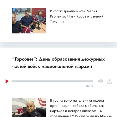
В гостях триатлонисты Мария
Курченко, Илья Косов и Евгений
Тихонин
"Горсовет": День образования дежурных
частей войск национальной гвардии
23:10
В гостях врио начальника отдела
организации работы мобильных
нарядов и центров оперативных
управлений ГУ Росгвардии по Москве