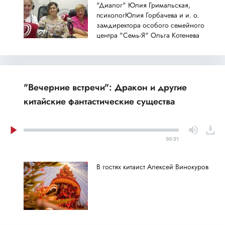
"Диалог" Юлия Гримальская,
психологЮлия Горбачева и и. о.
замдиректора особого семейного
центра "Семь-Я" Ольга Котенева
"Вечерние встречи": Дракон и другие
китайские фантастические существа
50:51
В гостях китаист Алексей Винокуров