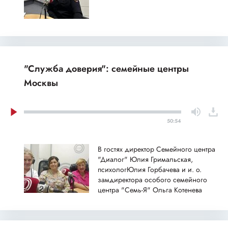
"Служба доверия": семейные центры
Москвы
50:54
В гостях директор Семейного центра
"Диалог" Юлия Гримальская,
психологЮлия Горбачева и и. о.
замдиректора особого семейного
центра "Семь-Я" Ольга Котенева