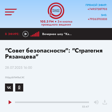
ПРЯМОЙ ЭФИР:
+74957287703
SMS:
+79263703333
105.3 FM
● 3-я кнопка
проводного вещания
Вечернее шоу "Как прошел ваш день?"
"Совет безопасности": "Стратегия
Рязанцева"
28.07.2025 16:00
поделиться:
53:47